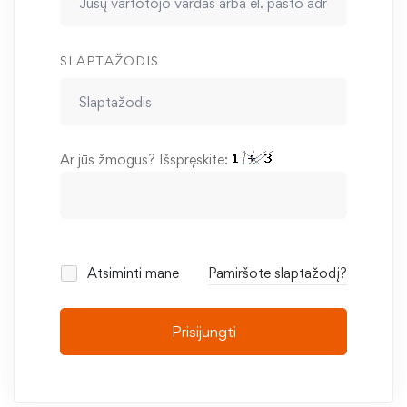
SLAPTAŽODIS
Ar jūs žmogus? Išspręskite:
Atsiminti mane
Pamiršote slaptažodį?
Prisijungti