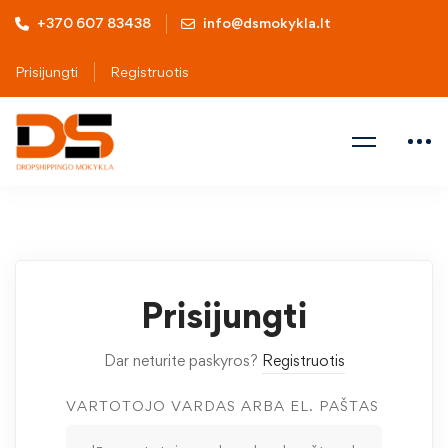
+370 607 83438
info@dsmokykla.lt
Prisijungti
Registruotis
Prisijungti
Dar neturite paskyros?
Registruotis
VARTOTOJO VARDAS ARBA EL. PAŠTAS