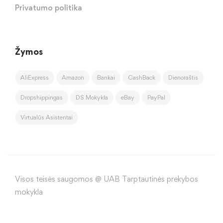
Privatumo politika
Žymos
AliExpress
Amazon
Bankai
CashBack
Dienoraštis
Dropshippingas
DS Mokykla
eBay
PayPal
Virtualūs Asistentai
Visos teisės saugomos @ UAB Tarptautinės prekybos
mokykla