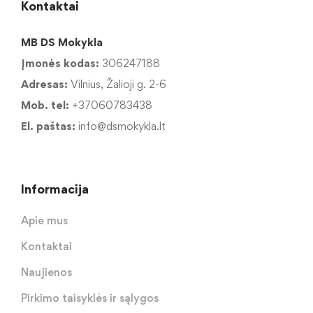
Kontaktai
MB DS Mokykla
Įmonės kodas:
306247188
Adresas:
Vilnius, Žalioji g. 2-6
Mob. tel:
+37060783438
El. paštas:
info@dsmokykla.lt
Informacija
Apie mus
Kontaktai
Naujienos
Pirkimo taisyklės ir sąlygos