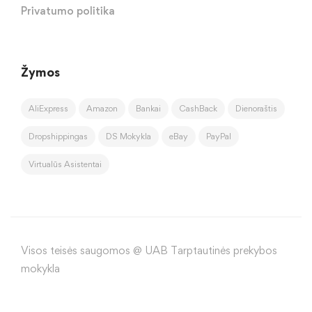
Privatumo politika
Žymos
AliExpress
Amazon
Bankai
CashBack
Dienoraštis
Dropshippingas
DS Mokykla
eBay
PayPal
Virtualūs Asistentai
Visos teisės saugomos @ UAB Tarptautinės prekybos
mokykla