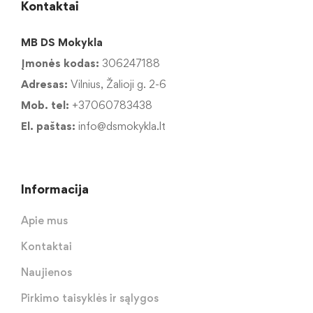
Kontaktai
MB DS Mokykla
Įmonės kodas:
306247188
Adresas:
Vilnius, Žalioji g. 2-6
Mob. tel:
+37060783438
El. paštas:
info@dsmokykla.lt
Informacija
Apie mus
Kontaktai
Naujienos
Pirkimo taisyklės ir sąlygos