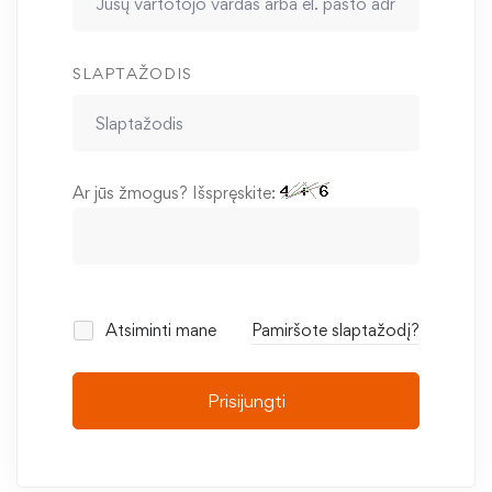
SLAPTAŽODIS
Ar jūs žmogus? Išspręskite:
Atsiminti mane
Pamiršote slaptažodį?
Prisijungti