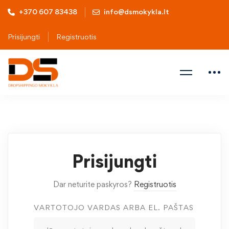
+370 607 83438
info@dsmokykla.lt
Prisijungti
Registruotis
Prisijungti
Dar neturite paskyros?
Registruotis
VARTOTOJO VARDAS ARBA EL. PAŠTAS