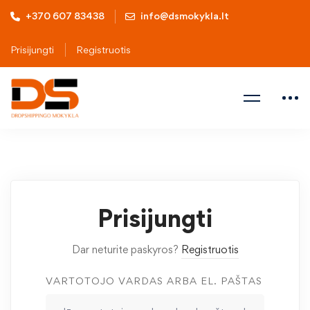
+370 607 83438
info@dsmokykla.lt
Prisijungti
Registruotis
Prisijungti
Dar neturite paskyros?
Registruotis
VARTOTOJO VARDAS ARBA EL. PAŠTAS