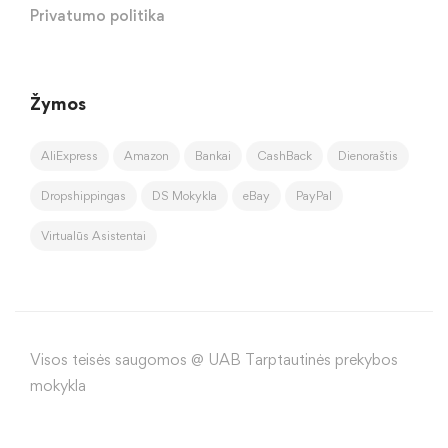
Privatumo politika
Žymos
AliExpress
Amazon
Bankai
CashBack
Dienoraštis
Dropshippingas
DS Mokykla
eBay
PayPal
Virtualūs Asistentai
Visos teisės saugomos @ UAB Tarptautinės prekybos
mokykla