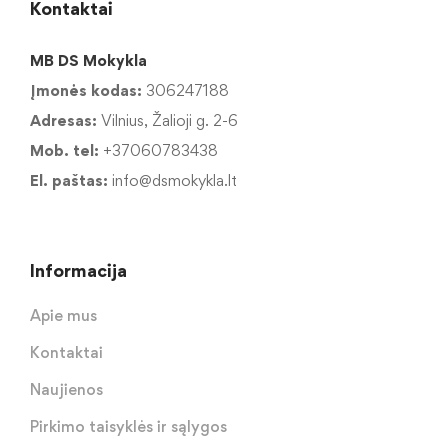
Kontaktai
MB DS Mokykla
Įmonės kodas:
306247188
Adresas:
Vilnius, Žalioji g. 2-6
Mob. tel:
+37060783438
El. paštas:
info@dsmokykla.lt
Informacija
Apie mus
Kontaktai
Naujienos
Pirkimo taisyklės ir sąlygos