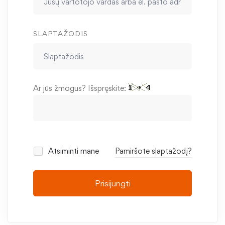
SLAPTAŽODIS
Ar jūs žmogus? Išspręskite:
Atsiminti mane
Pamiršote slaptažodį?
Prisijungti