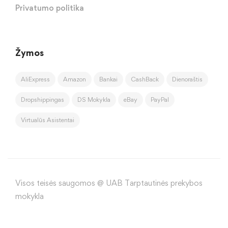
Privatumo politika
Žymos
AliExpress
Amazon
Bankai
CashBack
Dienoraštis
Dropshippingas
DS Mokykla
eBay
PayPal
Virtualūs Asistentai
Visos teisės saugomos @ UAB Tarptautinės prekybos
mokykla