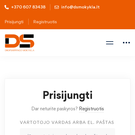
+370 607 83438
info@dsmokykla.lt
Prisijungti
Registruotis
Prisijungti
Dar neturite paskyros?
Registruotis
VARTOTOJO VARDAS ARBA EL. PAŠTAS