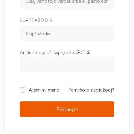
SLAPTAŽODIS
Ar jūs žmogus? Išspręskite:
Atsiminti mane
Pamiršote slaptažodį?
Prisijungti