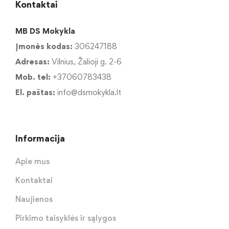
Kontaktai
MB DS Mokykla
Įmonės kodas:
306247188
Adresas:
Vilnius, Žalioji g. 2-6
Mob. tel:
+37060783438
El. paštas:
info@dsmokykla.lt
Informacija
Apie mus
Kontaktai
Naujienos
Pirkimo taisyklės ir sąlygos