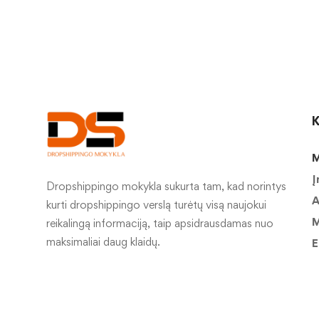
K
M
Į
Dropshippingo mokykla sukurta tam, kad norintys
A
kurti dropshippingo verslą turėtų visą naujokui
M
reikalingą informaciją, taip apsidrausdamas nuo
maksimaliai daug klaidų.
E