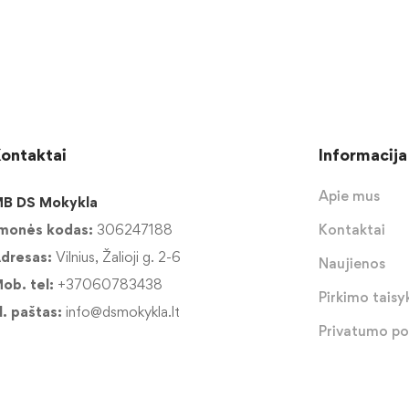
ontaktai
Informacija
Apie mus
B DS Mokykla
monės kodas:
306247188
Kontaktai
dresas:
Vilnius, Žalioji g. 2-6
Naujienos
ob. tel:
+37060783438
Pirkimo taisyk
l. paštas:
info@dsmokykla.lt
Privatumo pol