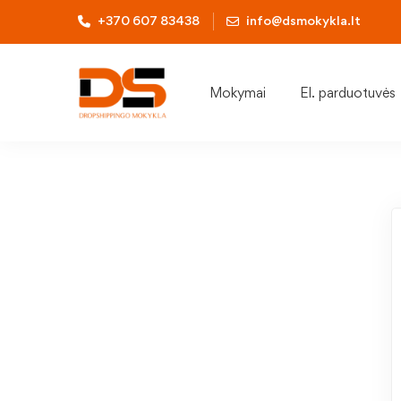
+370 607 83438
info@dsmokykla.lt
Mokymai
El. parduotuvės