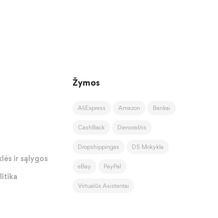
Žymos
AliExpress
Amazon
Bankai
CashBack
Dienoraštis
Dropshippingas
DS Mokykla
lės ir sąlygos
eBay
PayPal
itika
Virtualūs Asistentai