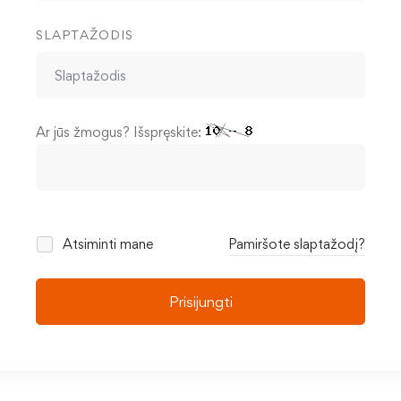
SLAPTAŽODIS
Ar jūs žmogus? Išspręskite:
Atsiminti mane
Pamiršote slaptažodį?
Prisijungti