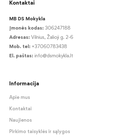
Kontaktai
MB DS Mokykla
Įmonės kodas:
306247188
Adresas:
Vilnius, Žalioji g. 2-6
Mob. tel:
+37060783438
El. paštas:
info@dsmokykla.lt
Informacija
Apie mus
Kontaktai
Naujienos
Pirkimo taisyklės ir sąlygos