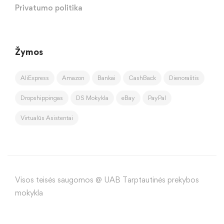
Privatumo politika
Žymos
AliExpress
Amazon
Bankai
CashBack
Dienoraštis
Dropshippingas
DS Mokykla
eBay
PayPal
Virtualūs Asistentai
Visos teisės saugomos @ UAB Tarptautinės prekybos
mokykla