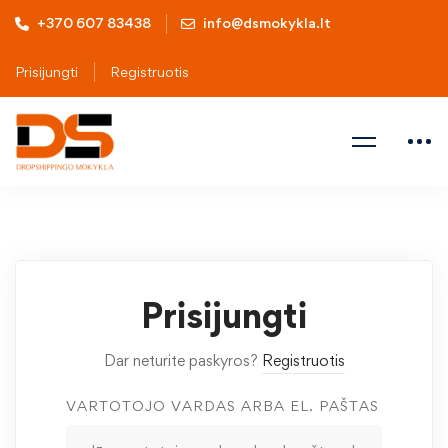
+370 607 83438
info@dsmokykla.lt
Prisijungti
Registruotis
Prisijungti
Dar neturite paskyros?
Registruotis
VARTOTOJO VARDAS ARBA EL. PAŠTAS