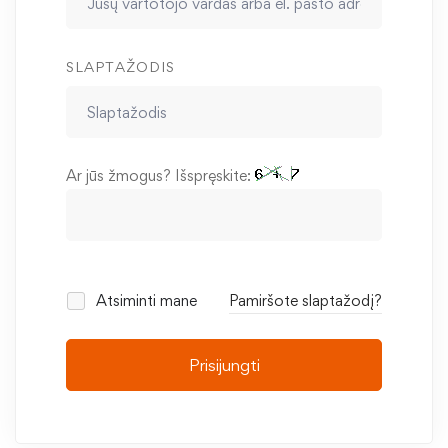
SLAPTAŽODIS
Ar jūs žmogus? Išspręskite:
Atsiminti mane
Pamiršote slaptažodį?
Prisijungti