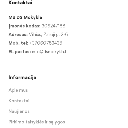
Kontaktai
MB DS Mokykla
Įmonės kodas:
306247188
Adresas:
Vilnius, Žalioji g. 2-6
Mob. tel:
+37060783438
El. paštas:
info@dsmokykla.lt
Informacija
Apie mus
Kontaktai
Naujienos
Pirkimo taisyklės ir sąlygos