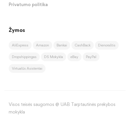
Privatumo politika
Žymos
AliExpress
Amazon
Bankai
CashBack
Dienoraštis
Dropshippingas
DS Mokykla
eBay
PayPal
Virtualūs Asistentai
Visos teisės saugomos @ UAB Tarptautinės prekybos
mokykla