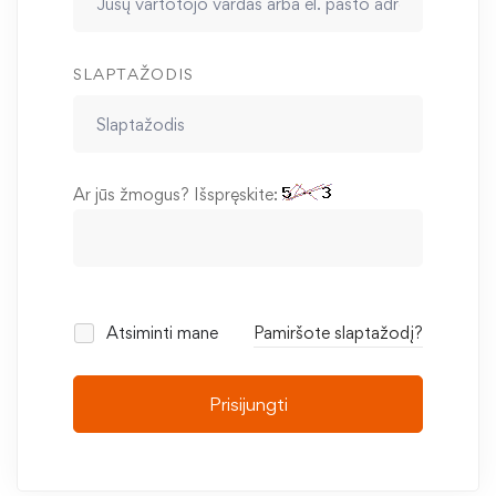
SLAPTAŽODIS
Ar jūs žmogus? Išspręskite:
Atsiminti mane
Pamiršote slaptažodį?
Prisijungti