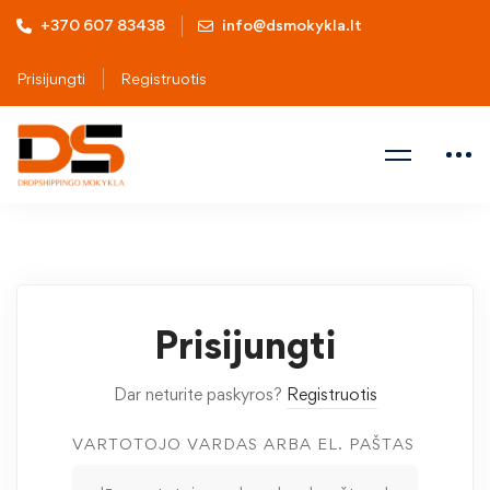
+370 607 83438
info@dsmokykla.lt
Prisijungti
Registruotis
Prisijungti
Dar neturite paskyros?
Registruotis
VARTOTOJO VARDAS ARBA EL. PAŠTAS