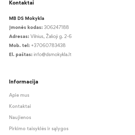
Kontaktai
MB DS Mokykla
Įmonės kodas:
306247188
Adresas:
Vilnius, Žalioji g. 2-6
Mob. tel:
+37060783438
El. paštas:
info@dsmokykla.lt
Informacija
Apie mus
Kontaktai
Naujienos
Pirkimo taisyklės ir sąlygos