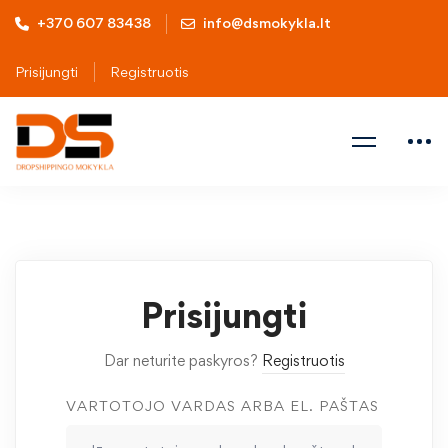
+370 607 83438
info@dsmokykla.lt
Prisijungti
Registruotis
Prisijungti
Dar neturite paskyros?
Registruotis
VARTOTOJO VARDAS ARBA EL. PAŠTAS