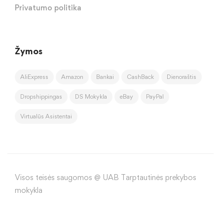
Privatumo politika
Žymos
AliExpress
Amazon
Bankai
CashBack
Dienoraštis
Dropshippingas
DS Mokykla
eBay
PayPal
Virtualūs Asistentai
Visos teisės saugomos @ UAB Tarptautinės prekybos
mokykla