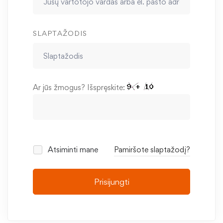
SLAPTAŽODIS
Ar jūs žmogus? Išspręskite:
Atsiminti mane
Pamiršote slaptažodį?
Prisijungti