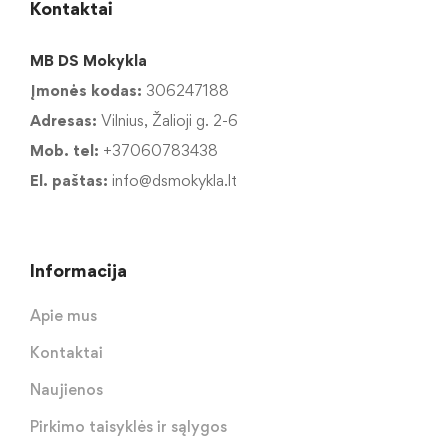
Kontaktai
MB DS Mokykla
Įmonės kodas:
306247188
Adresas:
Vilnius, Žalioji g. 2-6
Mob. tel:
+37060783438
El. paštas:
info@dsmokykla.lt
Informacija
Apie mus
Kontaktai
Naujienos
Pirkimo taisyklės ir sąlygos