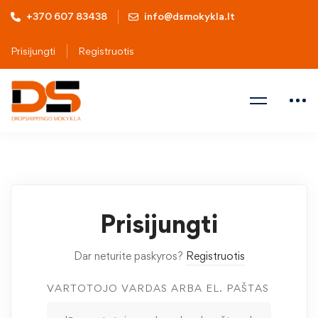
+370 607 83438
info@dsmokykla.lt
Prisijungti
Registruotis
Prisijungti
Dar neturite paskyros?
Registruotis
VARTOTOJO VARDAS ARBA EL. PAŠTAS