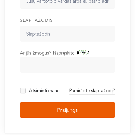
SLAPTAŽODIS
Ar jūs žmogus? Išspręskite:
Atsiminti mane
Pamiršote slaptažodį?
Prisijungti