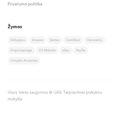
Privatumo politika
Žymos
AliExpress
Amazon
Bankai
CashBack
Dienoraštis
Dropshippingas
DS Mokykla
eBay
PayPal
Virtualūs Asistentai
Visos teisės saugomos @ UAB Tarptautinės prekybos
mokykla