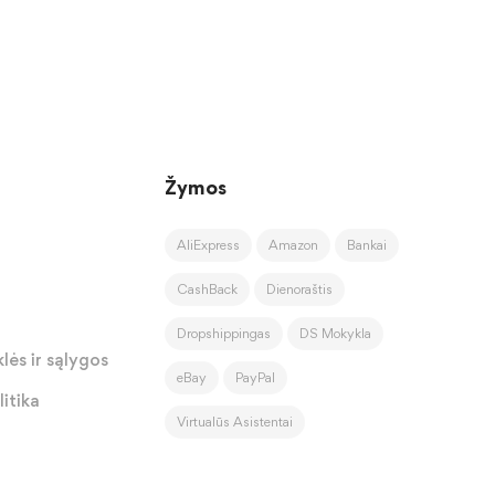
Žymos
AliExpress
Amazon
Bankai
CashBack
Dienoraštis
Dropshippingas
DS Mokykla
lės ir sąlygos
eBay
PayPal
itika
Virtualūs Asistentai