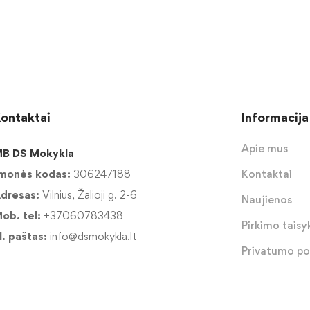
ontaktai
Informacija
Apie mus
B DS Mokykla
monės kodas:
306247188
Kontaktai
dresas:
Vilnius, Žalioji g. 2-6
Naujienos
ob. tel:
+37060783438
Pirkimo taisyk
l. paštas:
info@dsmokykla.lt
Privatumo pol