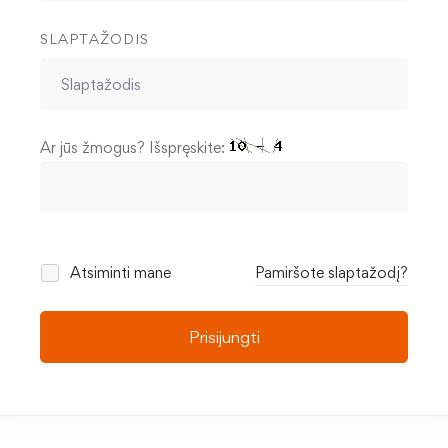
SLAPTAŽODIS
Ar jūs žmogus? Išspręskite:
Atsiminti mane
Pamiršote slaptažodį?
Prisijungti