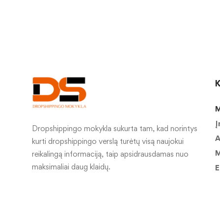
K
M
Į
Dropshippingo mokykla sukurta tam, kad norintys
A
kurti dropshippingo verslą turėtų visą naujokui
M
reikalingą informaciją, taip apsidrausdamas nuo
maksimaliai daug klaidų.
E