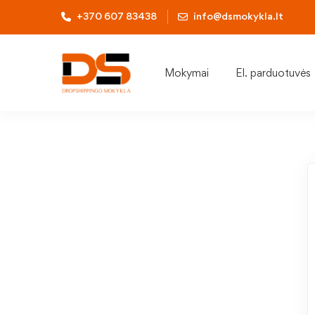
+370 607 83438
info@dsmokykla.lt
Mokymai
El. parduotuvės