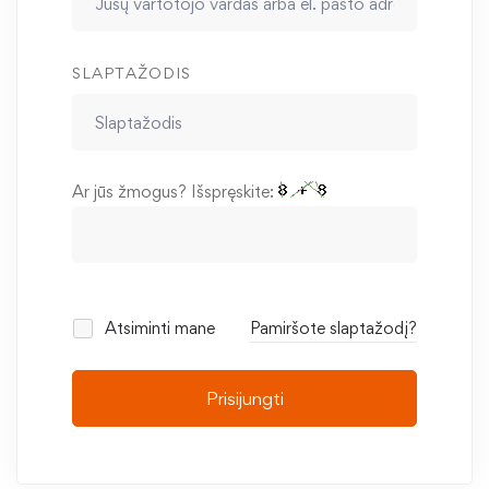
SLAPTAŽODIS
Ar jūs žmogus? Išspręskite:
Atsiminti mane
Pamiršote slaptažodį?
Prisijungti