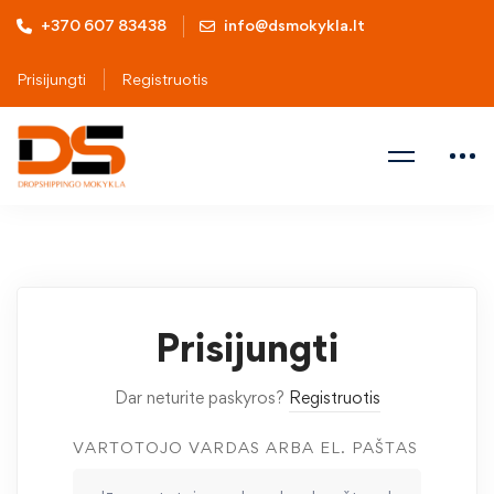
+370 607 83438
info@dsmokykla.lt
Prisijungti
Registruotis
Prisijungti
Dar neturite paskyros?
Registruotis
VARTOTOJO VARDAS ARBA EL. PAŠTAS