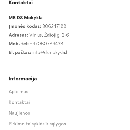
Kontaktai
MB DS Mokykla
Įmonės kodas:
306247188
Adresas:
Vilnius, Žalioji g. 2-6
Mob. tel:
+37060783438
El. paštas:
info@dsmokykla.lt
Informacija
Apie mus
Kontaktai
Naujienos
Pirkimo taisyklės ir sąlygos