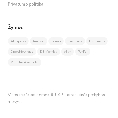
Privatumo politika
Žymos
AliExpress
Amazon
Bankai
CashBack
Dienoraštis
Dropshippingas
DS Mokykla
eBay
PayPal
Virtualūs Asistentai
Visos teisės saugomos @ UAB Tarptautinės prekybos
mokykla