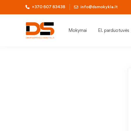
+370 607 83438
info@dsmokykla.lt
Mokymai
El. parduotuvės