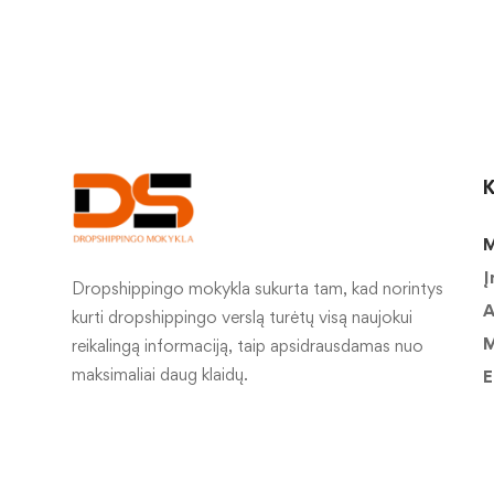
K
M
Į
Dropshippingo mokykla sukurta tam, kad norintys
A
kurti dropshippingo verslą turėtų visą naujokui
M
reikalingą informaciją, taip apsidrausdamas nuo
maksimaliai daug klaidų.
E