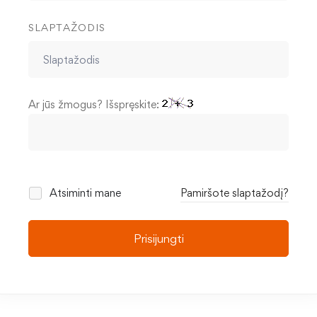
SLAPTAŽODIS
Ar jūs žmogus? Išspręskite:
Atsiminti mane
Pamiršote slaptažodį?
Prisijungti