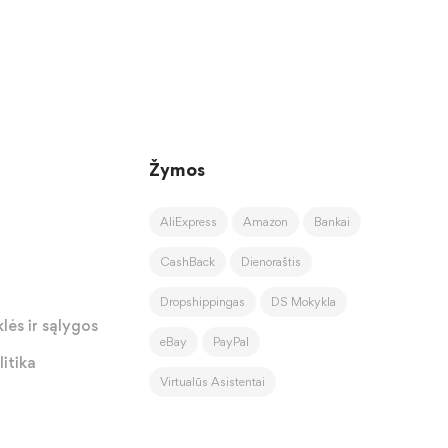
Žymos
AliExpress
Amazon
Bankai
CashBack
Dienoraštis
Dropshippingas
DS Mokykla
lės ir sąlygos
eBay
PayPal
itika
Virtualūs Asistentai