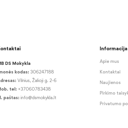
ontaktai
Informacija
Apie mus
B DS Mokykla
monės kodas:
306247188
Kontaktai
dresas:
Vilnius, Žalioji g. 2-6
Naujienos
ob. tel:
+37060783438
Pirkimo taisyk
l. paštas:
info@dsmokykla.lt
Privatumo pol