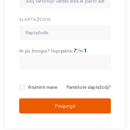
SLAPTAŽODIS
Ar jūs žmogus? Išspręskite:
Atsiminti mane
Pamiršote slaptažodį?
Prisijungti