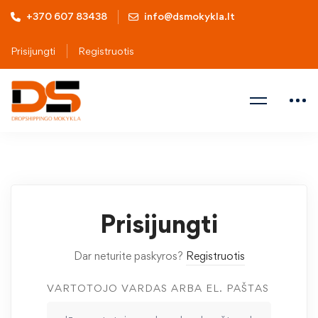
+370 607 83438
info@dsmokykla.lt
Prisijungti
Registruotis
Prisijungti
Dar neturite paskyros?
Registruotis
VARTOTOJO VARDAS ARBA EL. PAŠTAS