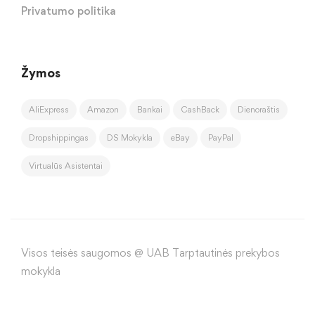
Privatumo politika
Žymos
AliExpress
Amazon
Bankai
CashBack
Dienoraštis
Dropshippingas
DS Mokykla
eBay
PayPal
Virtualūs Asistentai
Visos teisės saugomos @ UAB Tarptautinės prekybos
mokykla