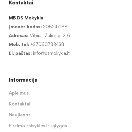
Kontaktai
MB DS Mokykla
Įmonės kodas:
306247188
Adresas:
Vilnius, Žalioji g. 2-6
Mob. tel:
+37060783438
El. paštas:
info@dsmokykla.lt
Informacija
Apie mus
Kontaktai
Naujienos
Pirkimo taisyklės ir sąlygos