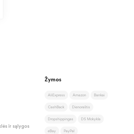
Žymos
AliExpress
Amazon
Bankai
CashBack
Dienoraštis
Dropshippingas
DS Mokykla
lės ir sąlygos
eBay
PayPal