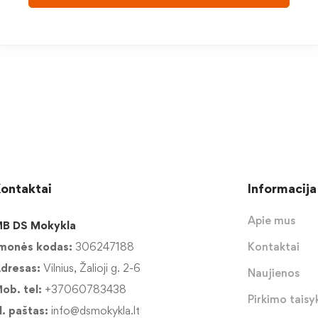
ontaktai
Informacija
Apie mus
B DS Mokykla
monės kodas:
306247188
Kontaktai
dresas:
Vilnius, Žalioji g. 2-6
Naujienos
ob. tel:
+37060783438
Pirkimo taisyk
l. paštas:
info@dsmokykla.lt