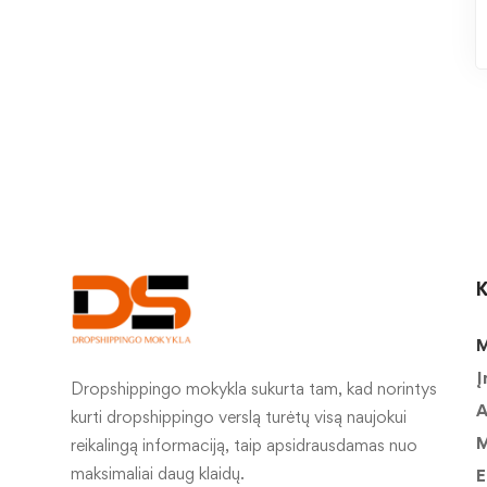
K
M
Į
Dropshippingo mokykla sukurta tam, kad norintys
A
kurti dropshippingo verslą turėtų visą naujokui
M
reikalingą informaciją, taip apsidrausdamas nuo
maksimaliai daug klaidų.
E