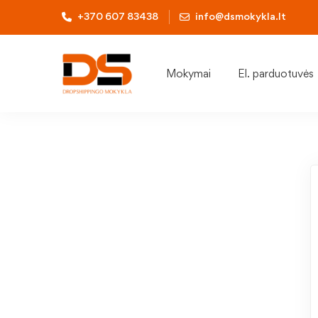
+370 607 83438
info@dsmokykla.lt
Mokymai
El. parduotuvės