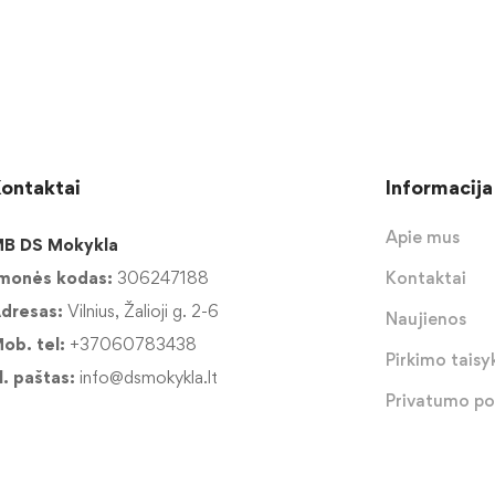
ontaktai
Informacija
Apie mus
B DS Mokykla
monės kodas:
306247188
Kontaktai
dresas:
Vilnius, Žalioji g. 2-6
Naujienos
ob. tel:
+37060783438
Pirkimo taisyk
l. paštas:
info@dsmokykla.lt
Privatumo pol