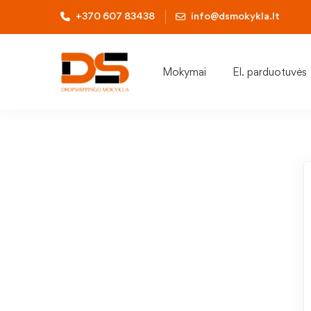
+370 607 83438
info@dsmokykla.lt
Mokymai
El. parduotuvės