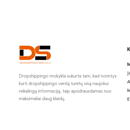
K
M
Į
Dropshippingo mokykla sukurta tam, kad norintys
A
kurti dropshippingo verslą turėtų visą naujokui
M
reikalingą informaciją, taip apsidrausdamas nuo
maksimaliai daug klaidų.
E