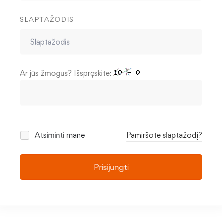
SLAPTAŽODIS
Ar jūs žmogus? Išspręskite:
Atsiminti mane
Pamiršote slaptažodį?
Prisijungti