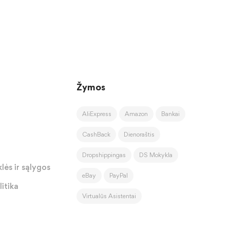
Žymos
AliExpress
Amazon
Bankai
CashBack
Dienoraštis
Dropshippingas
DS Mokykla
lės ir sąlygos
eBay
PayPal
itika
Virtualūs Asistentai