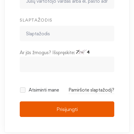
SLAPTAŽODIS
Ar jūs žmogus? Išspręskite:
Atsiminti mane
Pamiršote slaptažodį?
Prisijungti