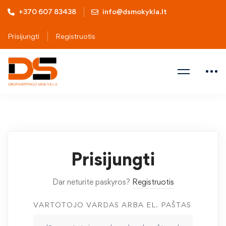
+370 607 83438
info@dsmokykla.lt
Prisijungti
Registruotis
Prisijungti
Dar neturite paskyros?
Registruotis
VARTOTOJO VARDAS ARBA EL. PAŠTAS