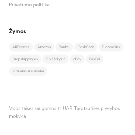
Privatumo politika
Žymos
AliExpress
Amazon
Bankai
CashBack
Dienoraštis
Dropshippingas
DS Mokykla
eBay
PayPal
Virtualūs Asistentai
Visos teisės saugomos @ UAB Tarptautinės prekybos
mokykla