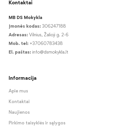
Kontaktai
MB DS Mokykla
Įmonės kodas:
306247188
Adresas:
Vilnius, Žalioji g. 2-6
Mob. tel:
+37060783438
El. paštas:
info@dsmokykla.lt
Informacija
Apie mus
Kontaktai
Naujienos
Pirkimo taisyklės ir sąlygos