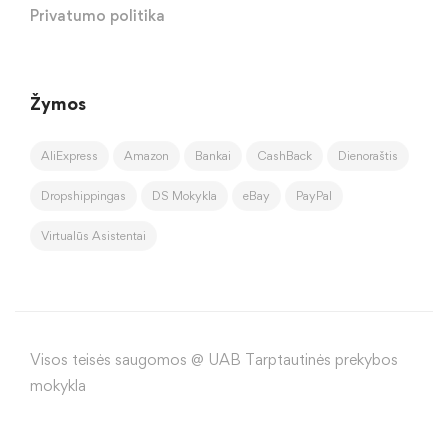
Privatumo politika
Žymos
AliExpress
Amazon
Bankai
CashBack
Dienoraštis
Dropshippingas
DS Mokykla
eBay
PayPal
Virtualūs Asistentai
Visos teisės saugomos @ UAB Tarptautinės prekybos
mokykla