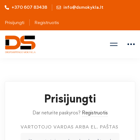
+370 607 83438
info@dsmokykla.lt
Prisijungti
Registruotis
Prisijungti
Dar neturite paskyros?
Registruotis
VARTOTOJO VARDAS ARBA EL. PAŠTAS