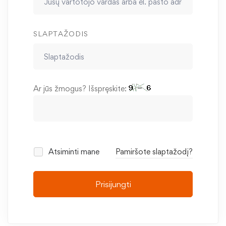
SLAPTAŽODIS
Ar jūs žmogus? Išspręskite:
Atsiminti mane
Pamiršote slaptažodį?
Prisijungti