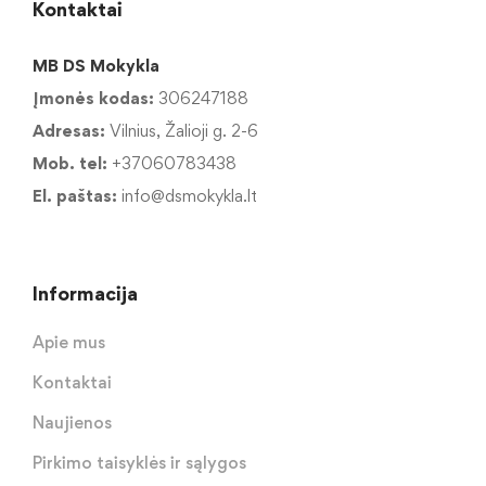
Kontaktai
MB DS Mokykla
Įmonės kodas:
306247188
Adresas:
Vilnius, Žalioji g. 2-6
Mob. tel:
+37060783438
El. paštas:
info@dsmokykla.lt
Informacija
Apie mus
Kontaktai
Naujienos
Pirkimo taisyklės ir sąlygos