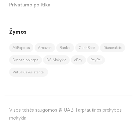
Privatumo politika
Žymos
AliExpress
Amazon
Bankai
CashBack
Dienoraštis
Dropshippingas
DS Mokykla
eBay
PayPal
Virtualūs Asistentai
Visos teisės saugomos @ UAB Tarptautinės prekybos
mokykla