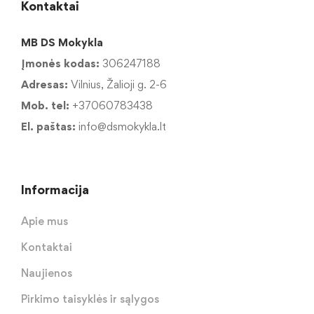
Kontaktai
MB DS Mokykla
Įmonės kodas:
306247188
Adresas:
Vilnius, Žalioji g. 2-6
Mob. tel:
+37060783438
El. paštas:
info@dsmokykla.lt
Informacija
Apie mus
Kontaktai
Naujienos
Pirkimo taisyklės ir sąlygos