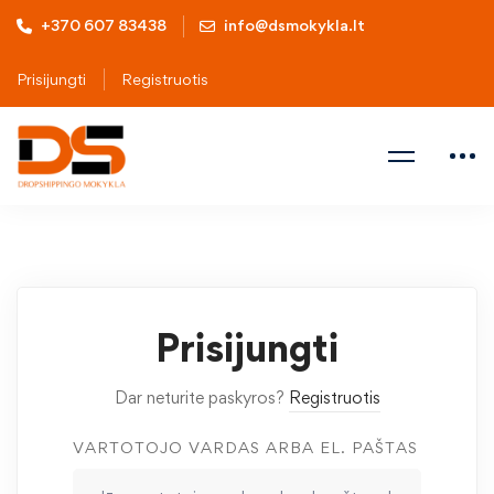
+370 607 83438
info@dsmokykla.lt
Prisijungti
Registruotis
Prisijungti
Dar neturite paskyros?
Registruotis
VARTOTOJO VARDAS ARBA EL. PAŠTAS