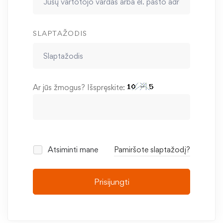
SLAPTAŽODIS
Ar jūs žmogus? Išspręskite:
Atsiminti mane
Pamiršote slaptažodį?
Prisijungti