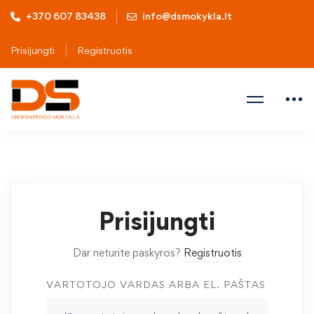
+370 607 83438
info@dsmokykla.lt
Prisijungti
Registruotis
Prisijungti
Dar neturite paskyros?
Registruotis
VARTOTOJO VARDAS ARBA EL. PAŠTAS