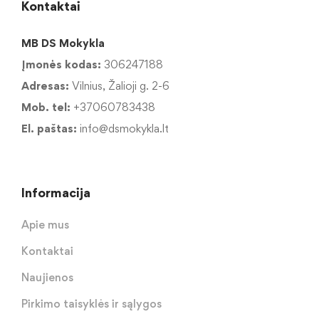
Kontaktai
MB DS Mokykla
Įmonės kodas:
306247188
Adresas:
Vilnius, Žalioji g. 2-6
Mob. tel:
+37060783438
El. paštas:
info@dsmokykla.lt
Informacija
Apie mus
Kontaktai
Naujienos
Pirkimo taisyklės ir sąlygos