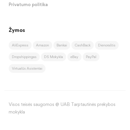
Privatumo politika
Žymos
AliExpress
Amazon
Bankai
CashBack
Dienoraštis
Dropshippingas
DS Mokykla
eBay
PayPal
Virtualūs Asistentai
Visos teisės saugomos @ UAB Tarptautinės prekybos
mokykla