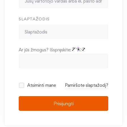
SLAPTAŽODIS
Ar jūs žmogus? Išspręskite:
Atsiminti mane
Pamiršote slaptažodį?
Prisijungti