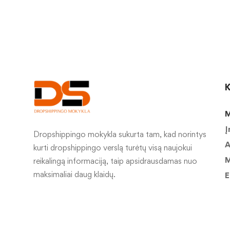
K
M
Į
Dropshippingo mokykla sukurta tam, kad norintys
A
kurti dropshippingo verslą turėtų visą naujokui
M
reikalingą informaciją, taip apsidrausdamas nuo
maksimaliai daug klaidų.
E