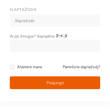
SLAPTAŽODIS
Ar jūs žmogus? Išspręskite:
Atsiminti mane
Pamiršote slaptažodį?
Prisijungti