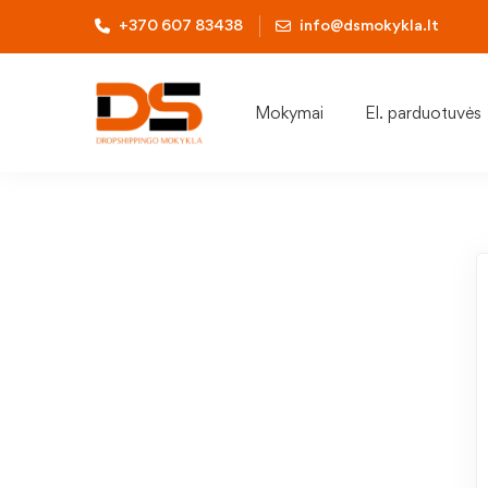
+370 607 83438
info@dsmokykla.lt
Mokymai
El. parduotuvės