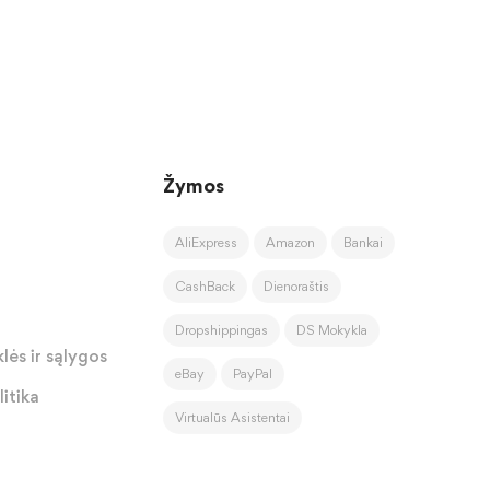
Žymos
AliExpress
Amazon
Bankai
CashBack
Dienoraštis
Dropshippingas
DS Mokykla
lės ir sąlygos
eBay
PayPal
itika
Virtualūs Asistentai