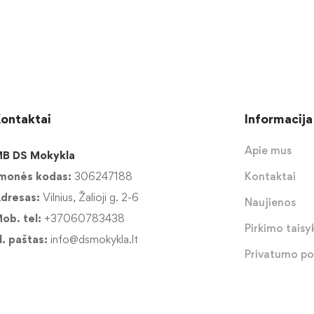
ontaktai
Informacija
Apie mus
B DS Mokykla
monės kodas:
306247188
Kontaktai
dresas:
Vilnius, Žalioji g. 2-6
Naujienos
ob. tel:
+37060783438
Pirkimo taisyk
l. paštas:
info@dsmokykla.lt
Privatumo pol