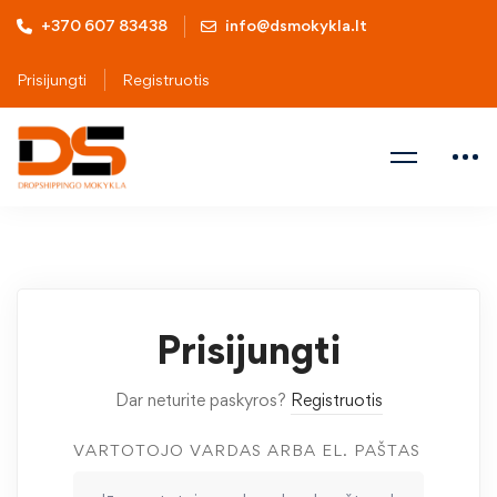
+370 607 83438
info@dsmokykla.lt
Prisijungti
Registruotis
Prisijungti
Dar neturite paskyros?
Registruotis
VARTOTOJO VARDAS ARBA EL. PAŠTAS