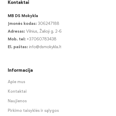
Kontaktai
MB DS Mokykla
Įmonės kodas:
306247188
Adresas:
Vilnius, Žalioji g. 2-6
Mob. tel:
+37060783438
El. paštas:
info@dsmokykla.lt
Informacija
Apie mus
Kontaktai
Naujienos
Pirkimo taisyklės ir sąlygos