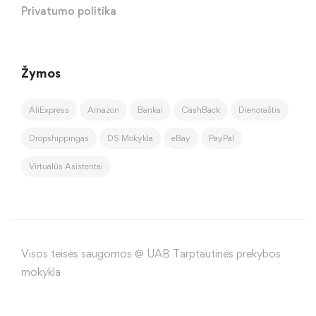
Privatumo politika
Žymos
AliExpress
Amazon
Bankai
CashBack
Dienoraštis
Dropshippingas
DS Mokykla
eBay
PayPal
Virtualūs Asistentai
Visos teisės saugomos @ UAB Tarptautinės prekybos
mokykla