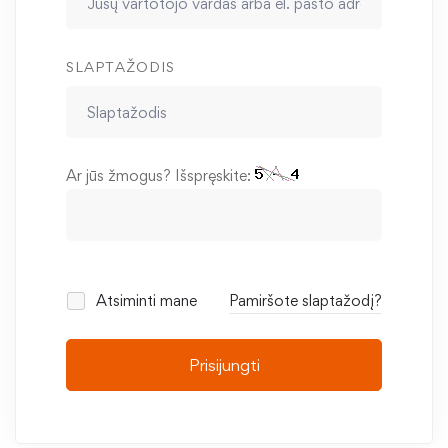
SLAPTAŽODIS
Ar jūs žmogus? Išspręskite:
Atsiminti mane
Pamiršote slaptažodį?
Prisijungti