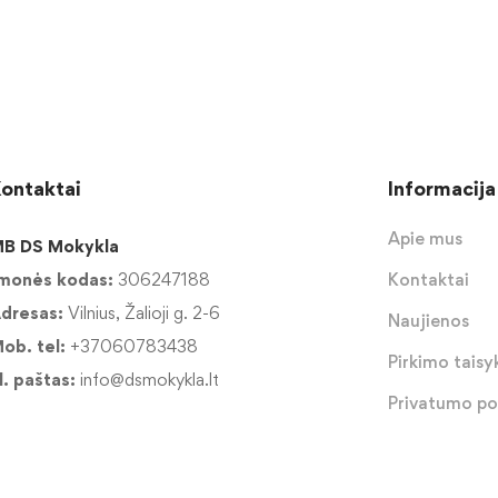
ontaktai
Informacija
Apie mus
B DS Mokykla
monės kodas:
306247188
Kontaktai
dresas:
Vilnius, Žalioji g. 2-6
Naujienos
ob. tel:
+37060783438
Pirkimo taisyk
l. paštas:
info@dsmokykla.lt
Privatumo pol