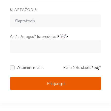
SLAPTAŽODIS
Ar jūs žmogus? Išspręskite:
Atsiminti mane
Pamiršote slaptažodį?
Prisijungti