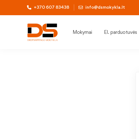
+370 607 83438
info@dsmokykla.lt
Mokymai
El. parduotuvės