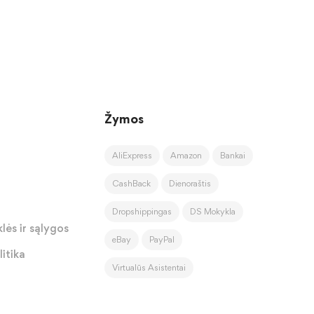
Žymos
AliExpress
Amazon
Bankai
CashBack
Dienoraštis
Dropshippingas
DS Mokykla
lės ir sąlygos
eBay
PayPal
itika
Virtualūs Asistentai