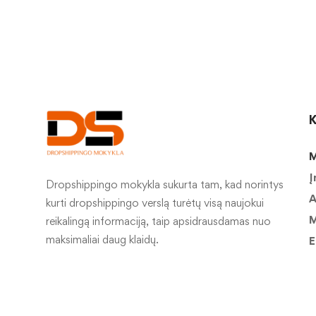
K
M
Į
Dropshippingo mokykla sukurta tam, kad norintys
A
kurti dropshippingo verslą turėtų visą naujokui
M
reikalingą informaciją, taip apsidrausdamas nuo
maksimaliai daug klaidų.
E