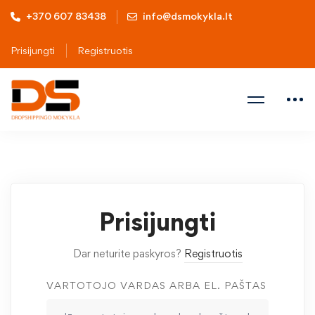
+370 607 83438
info@dsmokykla.lt
Prisijungti
Registruotis
Prisijungti
Dar neturite paskyros?
Registruotis
VARTOTOJO VARDAS ARBA EL. PAŠTAS