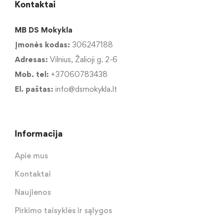
Kontaktai
MB DS Mokykla
Įmonės kodas:
306247188
Adresas:
Vilnius, Žalioji g. 2-6
Mob. tel:
+37060783438
El. paštas:
info@dsmokykla.lt
Informacija
Apie mus
Kontaktai
Naujienos
Pirkimo taisyklės ir sąlygos