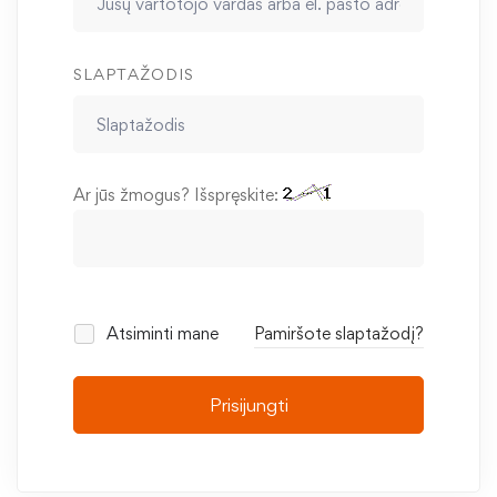
SLAPTAŽODIS
Ar jūs žmogus? Išspręskite:
Atsiminti mane
Pamiršote slaptažodį?
Prisijungti