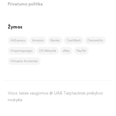
Privatumo politika
Žymos
AliExpress
Amazon
Bankai
CashBack
Dienoraštis
Dropshippingas
DS Mokykla
eBay
PayPal
Virtualūs Asistentai
Visos teisės saugomos @ UAB Tarptautinės prekybos
mokykla