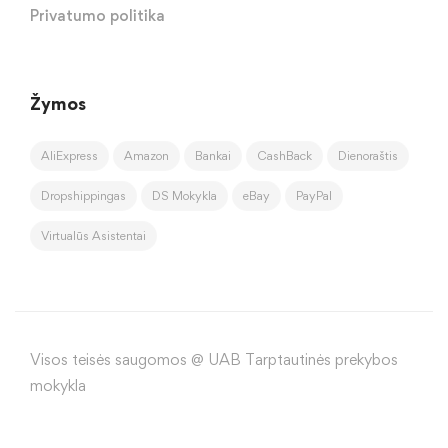
Privatumo politika
Žymos
AliExpress
Amazon
Bankai
CashBack
Dienoraštis
Dropshippingas
DS Mokykla
eBay
PayPal
Virtualūs Asistentai
Visos teisės saugomos @ UAB Tarptautinės prekybos
mokykla