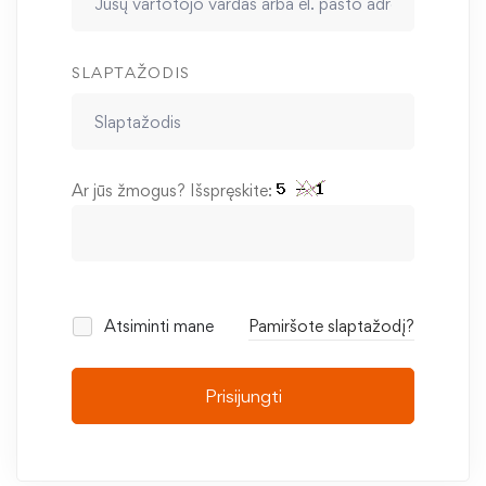
SLAPTAŽODIS
Ar jūs žmogus? Išspręskite:
Atsiminti mane
Pamiršote slaptažodį?
Prisijungti