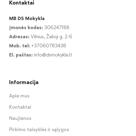
Kontaktai
MB DS Mokykla
Įmonės kodas:
306247188
Adresas:
Vilnius, Žalioji g. 2-6
Mob. tel:
+37060783438
El. paštas:
info@dsmokykla.lt
Informacija
Apie mus
Kontaktai
Naujienos
Pirkimo taisyklės ir sąlygos