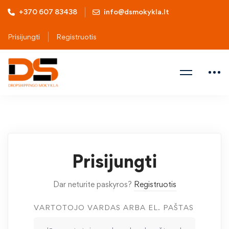
+370 607 83438
info@dsmokykla.lt
Prisijungti
Registruotis
Prisijungti
Dar neturite paskyros?
Registruotis
VARTOTOJO VARDAS ARBA EL. PAŠTAS