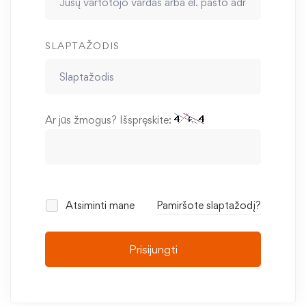
SLAPTAŽODIS
Ar jūs žmogus? Išspręskite:
Atsiminti mane
Pamiršote slaptažodį?
Prisijungti