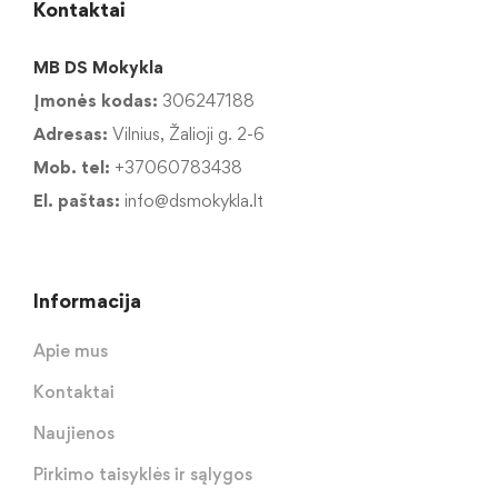
Kontaktai
MB DS Mokykla
Įmonės kodas:
306247188
Adresas:
Vilnius, Žalioji g. 2-6
Mob. tel:
+37060783438
El. paštas:
info@dsmokykla.lt
Informacija
Apie mus
Kontaktai
Naujienos
Pirkimo taisyklės ir sąlygos