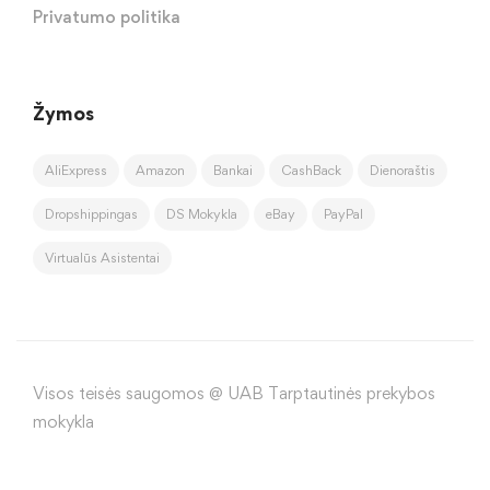
Privatumo politika
Žymos
AliExpress
Amazon
Bankai
CashBack
Dienoraštis
Dropshippingas
DS Mokykla
eBay
PayPal
Virtualūs Asistentai
Visos teisės saugomos @ UAB Tarptautinės prekybos
mokykla