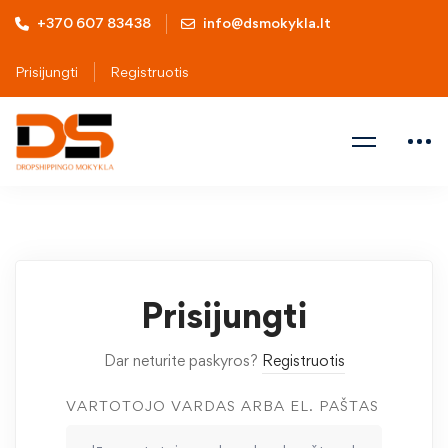
+370 607 83438
info@dsmokykla.lt
Prisijungti
Registruotis
Prisijungti
Dar neturite paskyros?
Registruotis
VARTOTOJO VARDAS ARBA EL. PAŠTAS