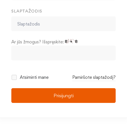
SLAPTAŽODIS
Ar jūs žmogus? Išspręskite:
Atsiminti mane
Pamiršote slaptažodį?
Prisijungti