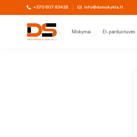
+370 607 83438
info@dsmokykla.lt
Mokymai
El. parduotuvės