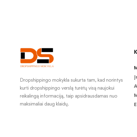
K
M
Į
Dropshippingo mokykla sukurta tam, kad norintys
A
kurti dropshippingo verslą turėtų visą naujokui
M
reikalingą informaciją, taip apsidrausdamas nuo
maksimaliai daug klaidų.
E