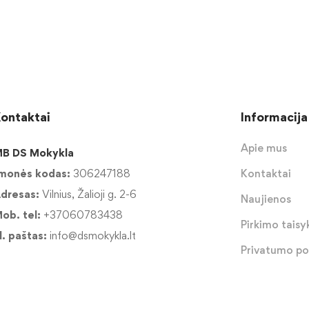
ontaktai
Informacija
Apie mus
B DS Mokykla
monės kodas:
306247188
Kontaktai
dresas:
Vilnius, Žalioji g. 2-6
Naujienos
ob. tel:
+37060783438
Pirkimo taisyk
l. paštas:
info@dsmokykla.lt
Privatumo pol