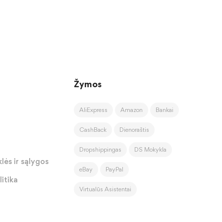
Žymos
AliExpress
Amazon
Bankai
CashBack
Dienoraštis
Dropshippingas
DS Mokykla
lės ir sąlygos
eBay
PayPal
itika
Virtualūs Asistentai