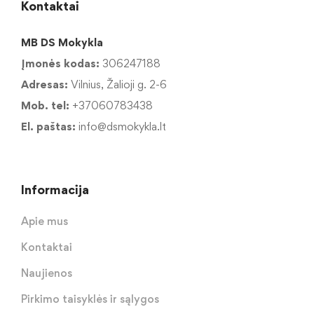
Kontaktai
MB DS Mokykla
Įmonės kodas:
306247188
Adresas:
Vilnius, Žalioji g. 2-6
Mob. tel:
+37060783438
El. paštas:
info@dsmokykla.lt
Informacija
Apie mus
Kontaktai
Naujienos
Pirkimo taisyklės ir sąlygos