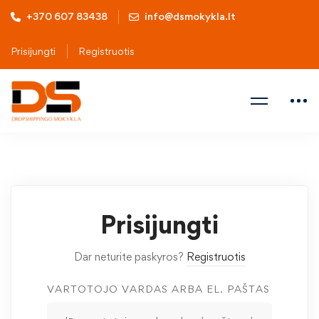
+370 607 83438
info@dsmokykla.lt
Prisijungti
Registruotis
Prisijungti
Dar neturite paskyros?
Registruotis
VARTOTOJO VARDAS ARBA EL. PAŠTAS