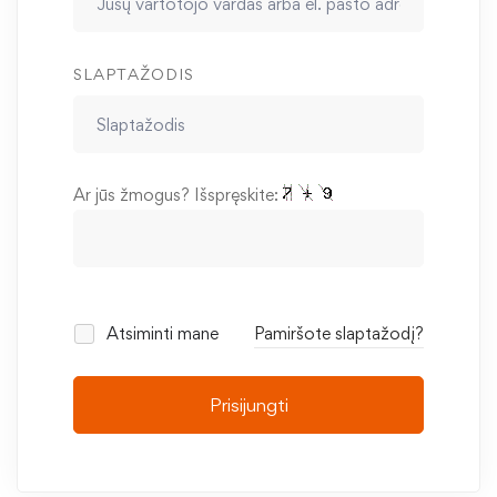
SLAPTAŽODIS
Ar jūs žmogus? Išspręskite:
Atsiminti mane
Pamiršote slaptažodį?
Prisijungti