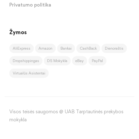
Privatumo politika
Žymos
AliExpress
Amazon
Bankai
CashBack
Dienoraštis
Dropshippingas
DS Mokykla
eBay
PayPal
Virtualūs Asistentai
Visos teisės saugomos @ UAB Tarptautinės prekybos
mokykla