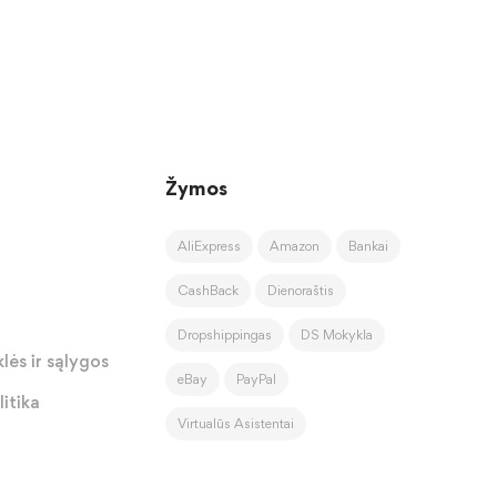
Žymos
AliExpress
Amazon
Bankai
CashBack
Dienoraštis
Dropshippingas
DS Mokykla
lės ir sąlygos
eBay
PayPal
itika
Virtualūs Asistentai