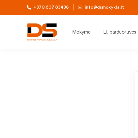
+370 607 83438
info@dsmokykla.lt
Mokymai
El. parduotuvės