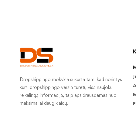
K
M
Į
Dropshippingo mokykla sukurta tam, kad norintys
A
kurti dropshippingo verslą turėtų visą naujokui
M
reikalingą informaciją, taip apsidrausdamas nuo
maksimaliai daug klaidų.
E