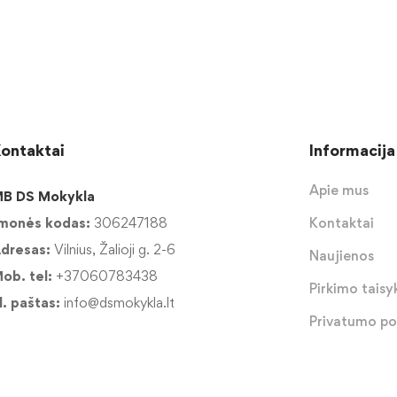
ontaktai
Informacija
Apie mus
B DS Mokykla
monės kodas:
306247188
Kontaktai
dresas:
Vilnius, Žalioji g. 2-6
Naujienos
ob. tel:
+37060783438
Pirkimo taisyk
l. paštas:
info@dsmokykla.lt
Privatumo pol