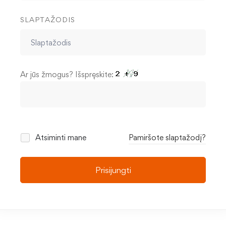
SLAPTAŽODIS
Ar jūs žmogus? Išspręskite:
Atsiminti mane
Pamiršote slaptažodį?
Prisijungti