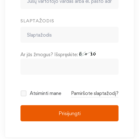
SLAPTAŽODIS
Ar jūs žmogus? Išspręskite:
Atsiminti mane
Pamiršote slaptažodį?
Prisijungti