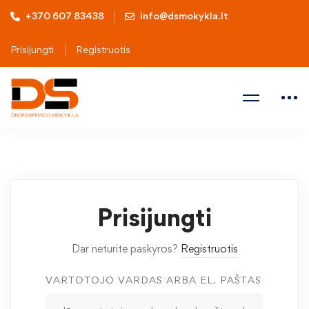
+370 607 83438
info@dsmokykla.lt
Prisijungti
Registruotis
Prisijungti
Dar neturite paskyros?
Registruotis
VARTOTOJO VARDAS ARBA EL. PAŠTAS