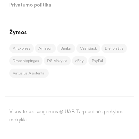
Privatumo politika
Žymos
AliExpress
Amazon
Bankai
CashBack
Dienoraštis
Dropshippingas
DS Mokykla
eBay
PayPal
Virtualūs Asistentai
Visos teisės saugomos @ UAB Tarptautinės prekybos
mokykla