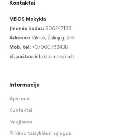
Kontaktai
MB DS Mokykla
Įmonės kodas:
306247188
Adresas:
Vilnius, Žalioji g. 2-6
Mob. tel:
+37060783438
El. paštas:
info@dsmokykla.lt
Informacija
Apie mus
Kontaktai
Naujienos
Pirkimo taisyklės ir sąlygos