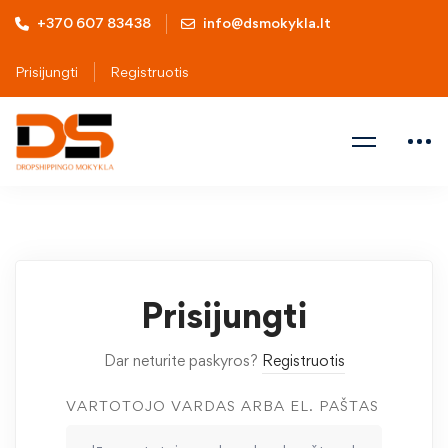
+370 607 83438
info@dsmokykla.lt
Prisijungti
Registruotis
Prisijungti
Dar neturite paskyros?
Registruotis
VARTOTOJO VARDAS ARBA EL. PAŠTAS