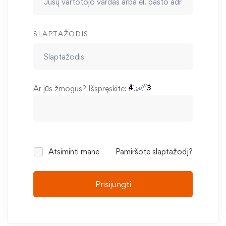
SLAPTAŽODIS
Ar jūs žmogus? Išspręskite:
Atsiminti mane
Pamiršote slaptažodį?
Prisijungti