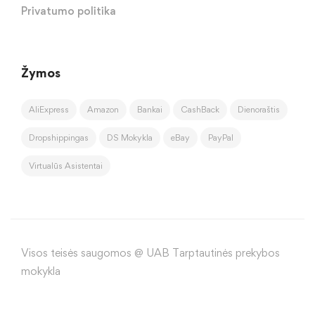
Privatumo politika
Žymos
AliExpress
Amazon
Bankai
CashBack
Dienoraštis
Dropshippingas
DS Mokykla
eBay
PayPal
Virtualūs Asistentai
Visos teisės saugomos @ UAB Tarptautinės prekybos
mokykla