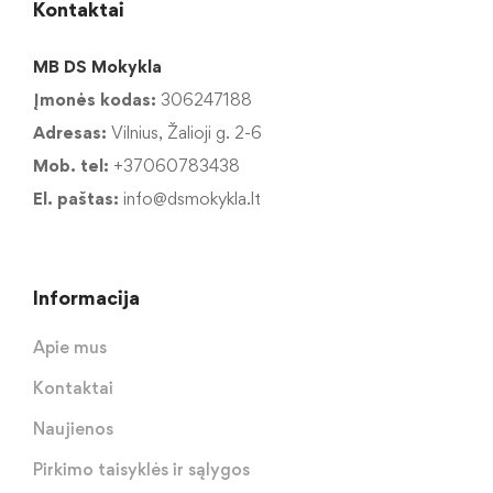
Kontaktai
MB DS Mokykla
Įmonės kodas:
306247188
Adresas:
Vilnius, Žalioji g. 2-6
Mob. tel:
+37060783438
El. paštas:
info@dsmokykla.lt
Informacija
Apie mus
Kontaktai
Naujienos
Pirkimo taisyklės ir sąlygos