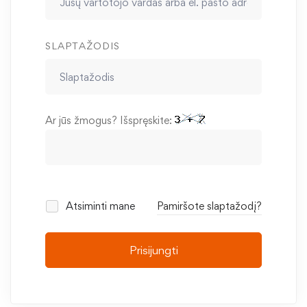
SLAPTAŽODIS
Ar jūs žmogus? Išspręskite:
Atsiminti mane
Pamiršote slaptažodį?
Prisijungti