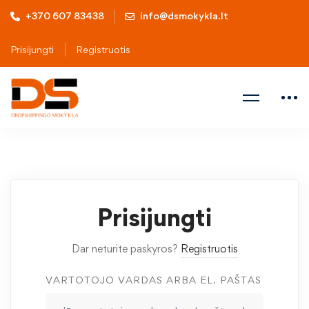
+370 607 83438
info@dsmokykla.lt
Prisijungti
Registruotis
Prisijungti
Dar neturite paskyros?
Registruotis
VARTOTOJO VARDAS ARBA EL. PAŠTAS