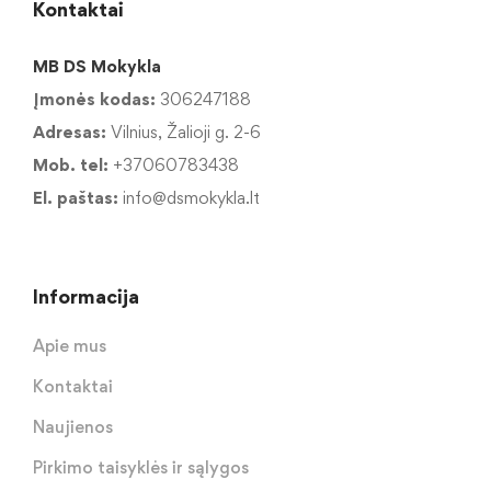
Kontaktai
MB DS Mokykla
Įmonės kodas:
306247188
Adresas:
Vilnius, Žalioji g. 2-6
Mob. tel:
+37060783438
El. paštas:
info@dsmokykla.lt
Informacija
Apie mus
Kontaktai
Naujienos
Pirkimo taisyklės ir sąlygos