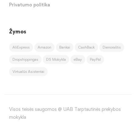
Privatumo politika
Žymos
AliExpress
Amazon
Bankai
CashBack
Dienoraštis
Dropshippingas
DS Mokykla
eBay
PayPal
Virtualūs Asistentai
Visos teisės saugomos @ UAB Tarptautinės prekybos
mokykla