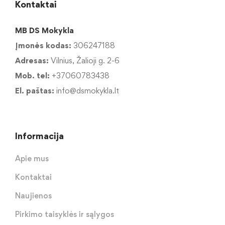
Kontaktai
MB DS Mokykla
Įmonės kodas:
306247188
Adresas:
Vilnius, Žalioji g. 2-6
Mob. tel:
+37060783438
El. paštas:
info@dsmokykla.lt
Informacija
Apie mus
Kontaktai
Naujienos
Pirkimo taisyklės ir sąlygos