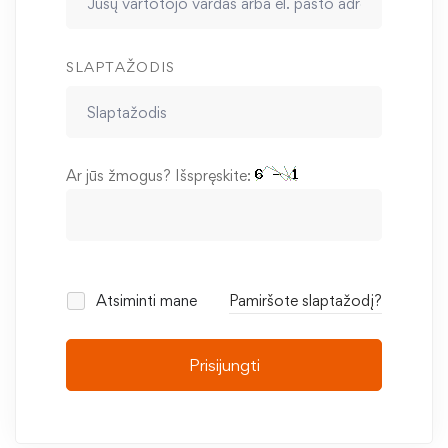
SLAPTAŽODIS
Ar jūs žmogus? Išspręskite:
Atsiminti mane
Pamiršote slaptažodį?
Prisijungti