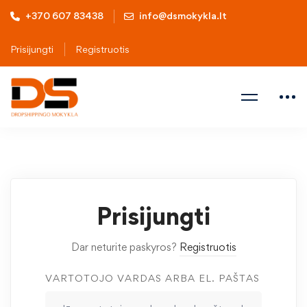
+370 607 83438
info@dsmokykla.lt
Prisijungti
Registruotis
Prisijungti
Dar neturite paskyros?
Registruotis
VARTOTOJO VARDAS ARBA EL. PAŠTAS