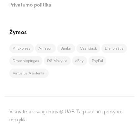
Privatumo politika
Žymos
AliExpress
Amazon
Bankai
CashBack
Dienoraštis
Dropshippingas
DS Mokykla
eBay
PayPal
Virtualūs Asistentai
Visos teisės saugomos @ UAB Tarptautinės prekybos
mokykla