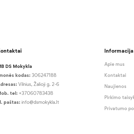
ontaktai
Informacija
Apie mus
B DS Mokykla
monės kodas:
306247188
Kontaktai
dresas:
Vilnius, Žalioji g. 2-6
Naujienos
ob. tel:
+37060783438
Pirkimo taisyk
l. paštas:
info@dsmokykla.lt
Privatumo pol