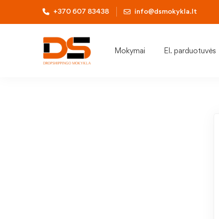
+370 607 83438
info@dsmokykla.lt
Mokymai
El. parduotuvės