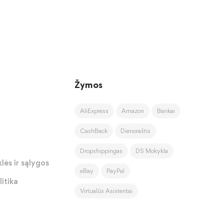
Žymos
AliExpress
Amazon
Bankai
CashBack
Dienoraštis
Dropshippingas
DS Mokykla
lės ir sąlygos
eBay
PayPal
itika
Virtualūs Asistentai