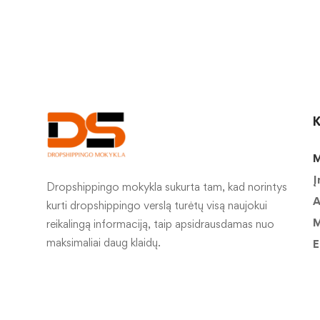
K
M
Į
Dropshippingo mokykla sukurta tam, kad norintys
A
kurti dropshippingo verslą turėtų visą naujokui
M
reikalingą informaciją, taip apsidrausdamas nuo
maksimaliai daug klaidų.
E