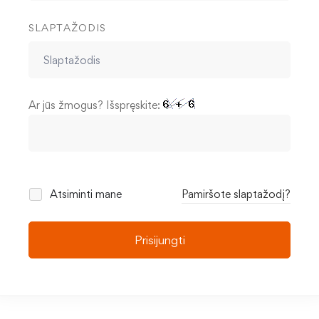
SLAPTAŽODIS
Ar jūs žmogus? Išspręskite:
Atsiminti mane
Pamiršote slaptažodį?
Prisijungti