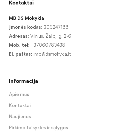
Kontaktai
MB DS Mokykla
Įmonės kodas:
306247188
Adresas:
Vilnius, Žalioji g. 2-6
Mob. tel:
+37060783438
El. paštas:
info@dsmokykla.lt
Informacija
Apie mus
Kontaktai
Naujienos
Pirkimo taisyklės ir sąlygos