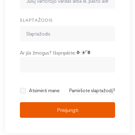
SLAPTAŽODIS
Ar jūs žmogus? Išspręskite:
Atsiminti mane
Pamiršote slaptažodį?
Prisijungti