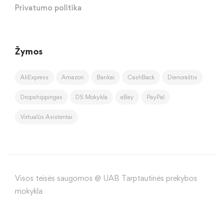
Privatumo politika
Žymos
AliExpress
Amazon
Bankai
CashBack
Dienoraštis
Dropshippingas
DS Mokykla
eBay
PayPal
Virtualūs Asistentai
Visos teisės saugomos @ UAB Tarptautinės prekybos
mokykla