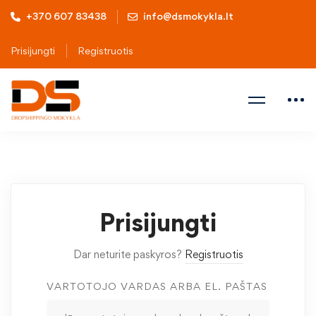
+370 607 83438
info@dsmokykla.lt
Prisijungti
Registruotis
Prisijungti
Dar neturite paskyros?
Registruotis
VARTOTOJO VARDAS ARBA EL. PAŠTAS