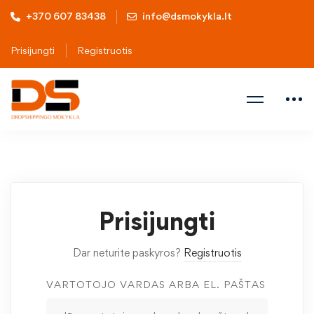
+370 607 83438
info@dsmokykla.lt
Prisijungti
Registruotis
Prisijungti
Dar neturite paskyros?
Registruotis
VARTOTOJO VARDAS ARBA EL. PAŠTAS