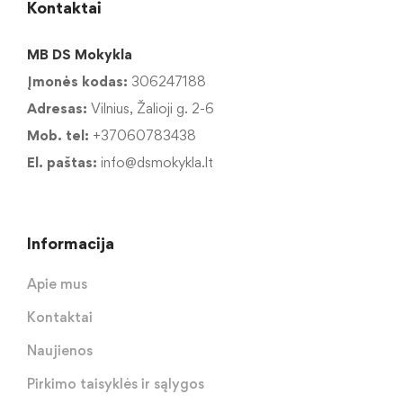
Kontaktai
MB DS Mokykla
Įmonės kodas:
306247188
Adresas:
Vilnius, Žalioji g. 2-6
Mob. tel:
+37060783438
El. paštas:
info@dsmokykla.lt
Informacija
Apie mus
Kontaktai
Naujienos
Pirkimo taisyklės ir sąlygos