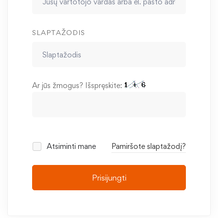
SLAPTAŽODIS
Ar jūs žmogus? Išspręskite:
Atsiminti mane
Pamiršote slaptažodį?
Prisijungti