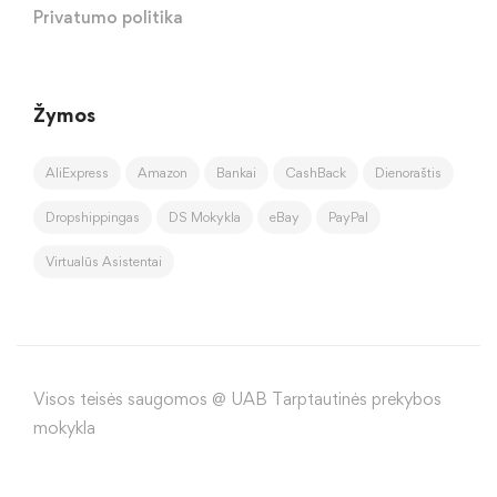
Privatumo politika
Žymos
AliExpress
Amazon
Bankai
CashBack
Dienoraštis
Dropshippingas
DS Mokykla
eBay
PayPal
Virtualūs Asistentai
Visos teisės saugomos @ UAB Tarptautinės prekybos
mokykla