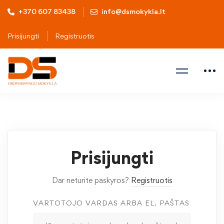
+370 607 83438
info@dsmokykla.lt
Prisijungti
Registruotis
Prisijungti
Dar neturite paskyros?
Registruotis
VARTOTOJO VARDAS ARBA EL. PAŠTAS