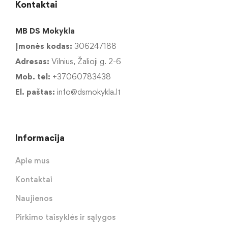
Kontaktai
MB DS Mokykla
Įmonės kodas:
306247188
Adresas:
Vilnius, Žalioji g. 2-6
Mob. tel:
+37060783438
El. paštas:
info@dsmokykla.lt
Informacija
Apie mus
Kontaktai
Naujienos
Pirkimo taisyklės ir sąlygos