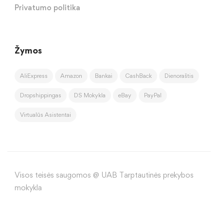
Privatumo politika
Žymos
AliExpress
Amazon
Bankai
CashBack
Dienoraštis
Dropshippingas
DS Mokykla
eBay
PayPal
Virtualūs Asistentai
Visos teisės saugomos @ UAB Tarptautinės prekybos
mokykla