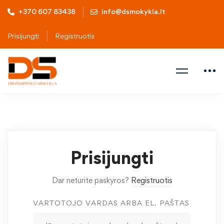
+370 607 83438
info@dsmokykla.lt
Prisijungti
Registruotis
Prisijungti
Dar neturite paskyros?
Registruotis
VARTOTOJO VARDAS ARBA EL. PAŠTAS