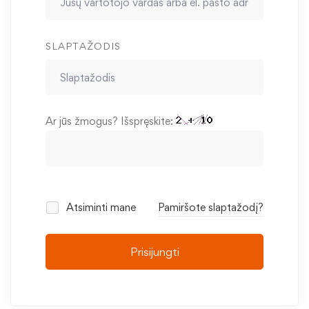
SLAPTAŽODIS
Ar jūs žmogus? Išspręskite:
Atsiminti mane
Pamiršote slaptažodį?
Prisijungti