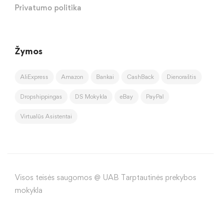
Privatumo politika
Žymos
AliExpress
Amazon
Bankai
CashBack
Dienoraštis
Dropshippingas
DS Mokykla
eBay
PayPal
Virtualūs Asistentai
Visos teisės saugomos @ UAB Tarptautinės prekybos
mokykla