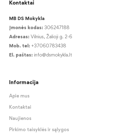
Kontaktai
MB DS Mokykla
Įmonės kodas:
306247188
Adresas:
Vilnius, Žalioji g. 2-6
Mob. tel:
+37060783438
El. paštas:
info@dsmokykla.lt
Informacija
Apie mus
Kontaktai
Naujienos
Pirkimo taisyklės ir sąlygos