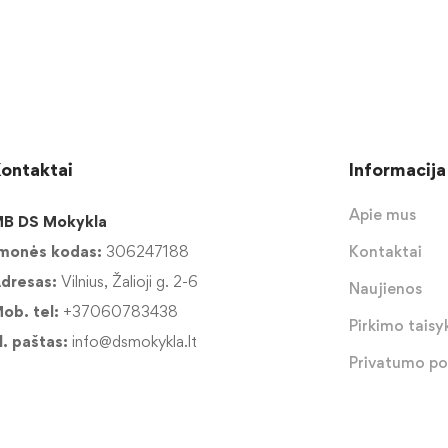
ontaktai
Informacija
Apie mus
B DS Mokykla
monės kodas:
306247188
Kontaktai
dresas:
Vilnius, Žalioji g. 2-6
Naujienos
ob. tel:
+37060783438
Pirkimo taisyk
l. paštas:
info@dsmokykla.lt
Privatumo pol