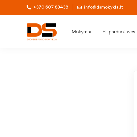
+370 607 83438
info@dsmokykla.lt
Mokymai
El. parduotuvės