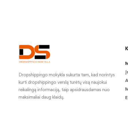
K
M
Į
Dropshippingo mokykla sukurta tam, kad norintys
A
kurti dropshippingo verslą turėtų visą naujokui
M
reikalingą informaciją, taip apsidrausdamas nuo
maksimaliai daug klaidų.
E