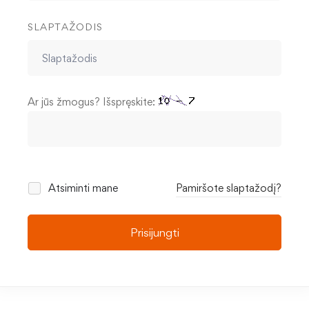
SLAPTAŽODIS
Ar jūs žmogus? Išspręskite:
Atsiminti mane
Pamiršote slaptažodį?
Prisijungti