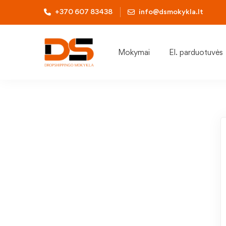
+370 607 83438
info@dsmokykla.lt
Mokymai
El. parduotuvės