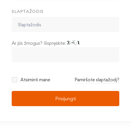
SLAPTAŽODIS
Ar jūs žmogus? Išspręskite:
Atsiminti mane
Pamiršote slaptažodį?
Prisijungti