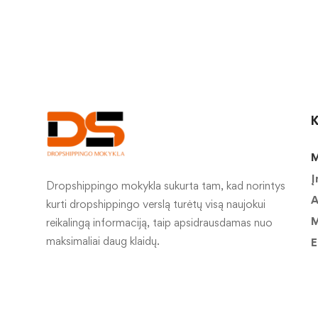
K
M
Į
Dropshippingo mokykla sukurta tam, kad norintys
A
kurti dropshippingo verslą turėtų visą naujokui
M
reikalingą informaciją, taip apsidrausdamas nuo
maksimaliai daug klaidų.
E