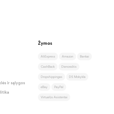
Žymos
AliExpress
Amazon
Bankai
CashBack
Dienoraštis
Dropshippingas
DS Mokykla
lės ir sąlygos
eBay
PayPal
itika
Virtualūs Asistentai