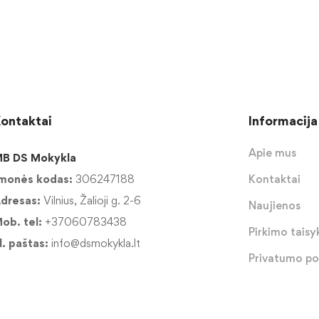
ontaktai
Informacija
Apie mus
B DS Mokykla
monės kodas:
306247188
Kontaktai
dresas:
Vilnius, Žalioji g. 2-6
Naujienos
ob. tel:
+37060783438
Pirkimo taisyk
l. paštas:
info@dsmokykla.lt
Privatumo pol