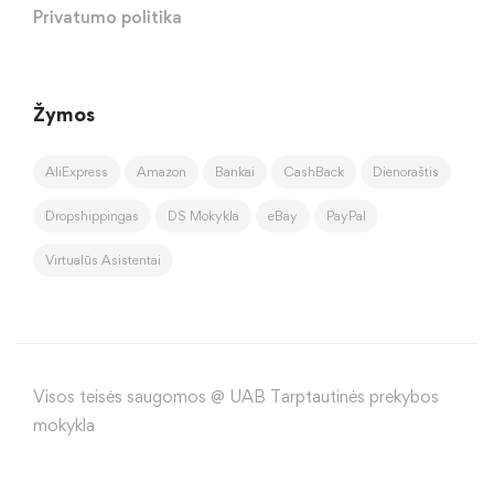
Privatumo politika
Žymos
AliExpress
Amazon
Bankai
CashBack
Dienoraštis
Dropshippingas
DS Mokykla
eBay
PayPal
Virtualūs Asistentai
Visos teisės saugomos @ UAB Tarptautinės prekybos
mokykla