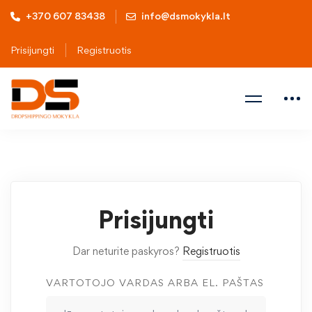
+370 607 83438
info@dsmokykla.lt
Prisijungti
Registruotis
Prisijungti
Dar neturite paskyros?
Registruotis
VARTOTOJO VARDAS ARBA EL. PAŠTAS