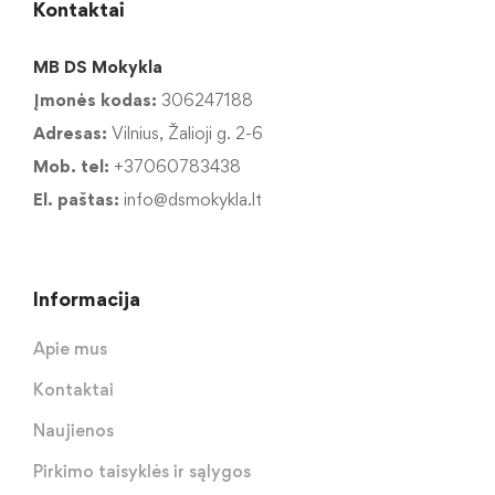
Kontaktai
MB DS Mokykla
Įmonės kodas:
306247188
Adresas:
Vilnius, Žalioji g. 2-6
Mob. tel:
+37060783438
El. paštas:
info@dsmokykla.lt
Informacija
Apie mus
Kontaktai
Naujienos
Pirkimo taisyklės ir sąlygos