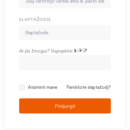
SLAPTAŽODIS
Ar jūs žmogus? Išspręskite:
Atsiminti mane
Pamiršote slaptažodį?
Prisijungti