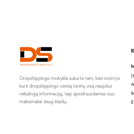
K
M
Į
Dropshippingo mokykla sukurta tam, kad norintys
A
kurti dropshippingo verslą turėtų visą naujokui
M
reikalingą informaciją, taip apsidrausdamas nuo
maksimaliai daug klaidų.
E