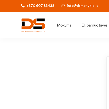
+370 607 83438
info@dsmokykla.lt
Mokymai
El. parduotuvės