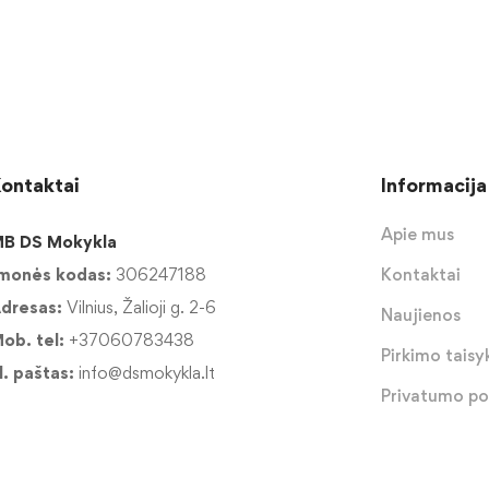
ontaktai
Informacija
Apie mus
B DS Mokykla
monės kodas:
306247188
Kontaktai
dresas:
Vilnius, Žalioji g. 2-6
Naujienos
ob. tel:
+37060783438
Pirkimo taisyk
l. paštas:
info@dsmokykla.lt
Privatumo pol