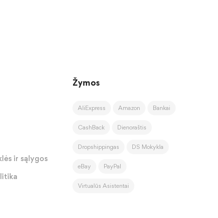
Žymos
AliExpress
Amazon
Bankai
CashBack
Dienoraštis
Dropshippingas
DS Mokykla
lės ir sąlygos
eBay
PayPal
itika
Virtualūs Asistentai