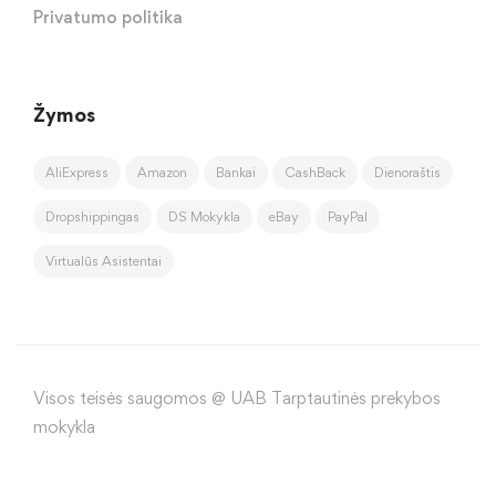
Privatumo politika
Žymos
AliExpress
Amazon
Bankai
CashBack
Dienoraštis
Dropshippingas
DS Mokykla
eBay
PayPal
Virtualūs Asistentai
Visos teisės saugomos @ UAB Tarptautinės prekybos
mokykla