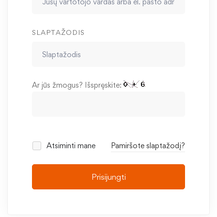
SLAPTAŽODIS
Ar jūs žmogus? Išspręskite:
Atsiminti mane
Pamiršote slaptažodį?
Prisijungti