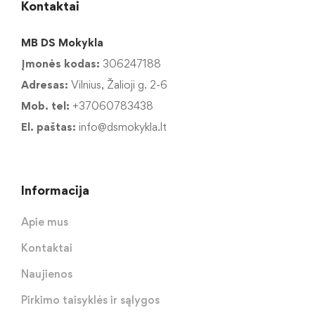
Kontaktai
MB DS Mokykla
Įmonės kodas:
306247188
Adresas:
Vilnius, Žalioji g. 2-6
Mob. tel:
+37060783438
El. paštas:
info@dsmokykla.lt
Informacija
Apie mus
Kontaktai
Naujienos
Pirkimo taisyklės ir sąlygos