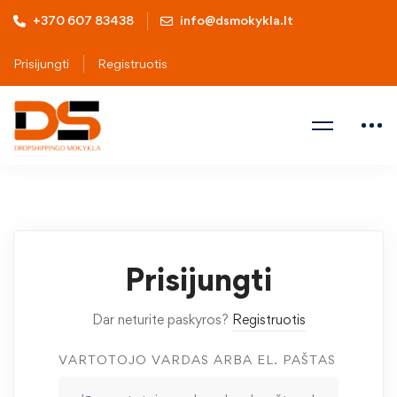
+370 607 83438
info@dsmokykla.lt
Prisijungti
Registruotis
Prisijungti
Dar neturite paskyros?
Registruotis
VARTOTOJO VARDAS ARBA EL. PAŠTAS