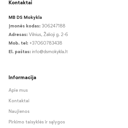
Kontaktai
MB DS Mokykla
Įmonės kodas:
306247188
Adresas:
Vilnius, Žalioji g. 2-6
Mob. tel:
+37060783438
El. paštas:
info@dsmokykla.lt
Informacija
Apie mus
Kontaktai
Naujienos
Pirkimo taisyklės ir sąlygos