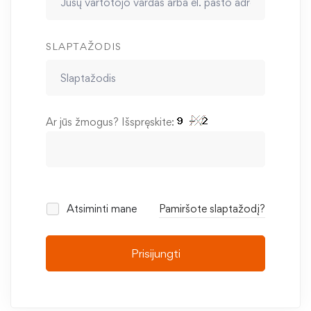
SLAPTAŽODIS
Ar jūs žmogus? Išspręskite:
Atsiminti mane
Pamiršote slaptažodį?
Prisijungti