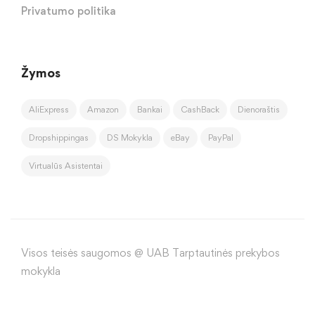
Privatumo politika
Žymos
AliExpress
Amazon
Bankai
CashBack
Dienoraštis
Dropshippingas
DS Mokykla
eBay
PayPal
Virtualūs Asistentai
Visos teisės saugomos @ UAB Tarptautinės prekybos
mokykla