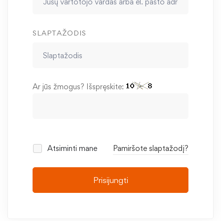
SLAPTAŽODIS
Ar jūs žmogus? Išspręskite:
Atsiminti mane
Pamiršote slaptažodį?
Prisijungti