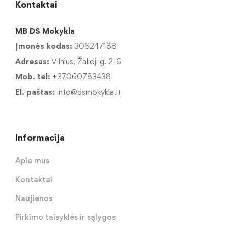
Kontaktai
MB DS Mokykla
Įmonės kodas:
306247188
Adresas:
Vilnius, Žalioji g. 2-6
Mob. tel:
+37060783438
El. paštas:
info@dsmokykla.lt
Informacija
Apie mus
Kontaktai
Naujienos
Pirkimo taisyklės ir sąlygos