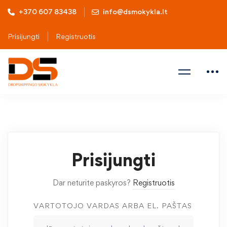
+370 607 83438
info@dsmokykla.lt
Prisijungti
Registruotis
Prisijungti
Dar neturite paskyros?
Registruotis
VARTOTOJO VARDAS ARBA EL. PAŠTAS