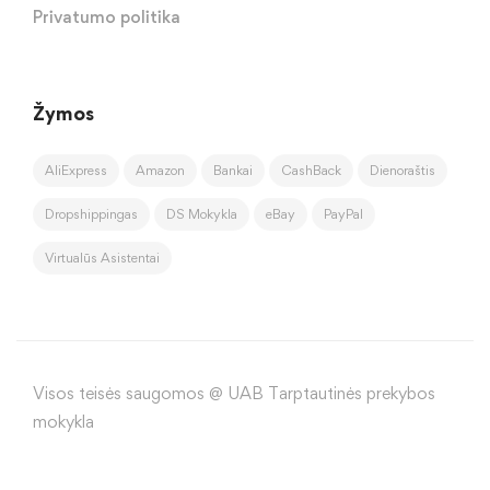
Privatumo politika
Žymos
AliExpress
Amazon
Bankai
CashBack
Dienoraštis
Dropshippingas
DS Mokykla
eBay
PayPal
Virtualūs Asistentai
Visos teisės saugomos @ UAB Tarptautinės prekybos
mokykla