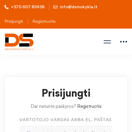
+370 607 83438
info@dsmokykla.lt
Prisijungti
Registruotis
Prisijungti
Dar neturite paskyros?
Registruotis
VARTOTOJO VARDAS ARBA EL. PAŠTAS