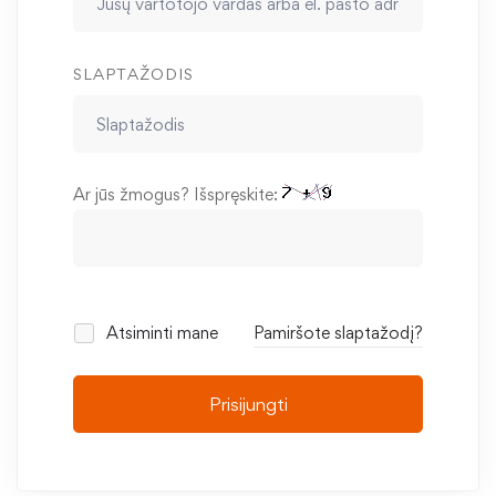
SLAPTAŽODIS
Ar jūs žmogus? Išspręskite:
Atsiminti mane
Pamiršote slaptažodį?
Prisijungti