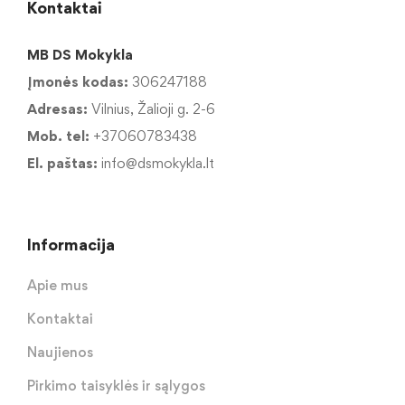
Kontaktai
MB DS Mokykla
Įmonės kodas:
306247188
Adresas:
Vilnius, Žalioji g. 2-6
Mob. tel:
+37060783438
El. paštas:
info@dsmokykla.lt
Informacija
Apie mus
Kontaktai
Naujienos
Pirkimo taisyklės ir sąlygos