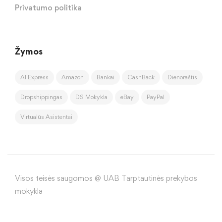
Privatumo politika
Žymos
AliExpress
Amazon
Bankai
CashBack
Dienoraštis
Dropshippingas
DS Mokykla
eBay
PayPal
Virtualūs Asistentai
Visos teisės saugomos @ UAB Tarptautinės prekybos
mokykla