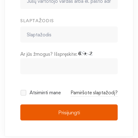
SLAPTAŽODIS
Ar jūs žmogus? Išspręskite:
Atsiminti mane
Pamiršote slaptažodį?
Prisijungti