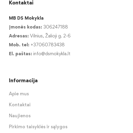
Kontaktai
MB DS Mokykla
Įmonės kodas:
306247188
Adresas:
Vilnius, Žalioji g. 2-6
Mob. tel:
+37060783438
El. paštas:
info@dsmokykla.lt
Informacija
Apie mus
Kontaktai
Naujienos
Pirkimo taisyklės ir sąlygos