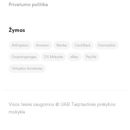
Privatumo politika
Žymos
AliExpress
Amazon
Bankai
CashBack
Dienoraštis
Dropshippingas
DS Mokykla
eBay
PayPal
Virtualūs Asistentai
Visos teisės saugomos @ UAB Tarptautinės prekybos
mokykla