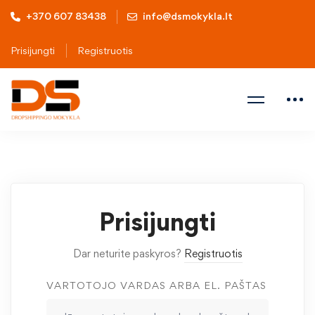
+370 607 83438
info@dsmokykla.lt
Prisijungti
Registruotis
Prisijungti
Dar neturite paskyros?
Registruotis
VARTOTOJO VARDAS ARBA EL. PAŠTAS