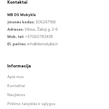
Kontaktai
MB DS Mokykla
Įmonės kodas:
306247188
Adresas:
Vilnius, Žalioji g. 2-6
Mob. tel:
+37060783438
El. paštas:
info@dsmokykla.lt
Informacija
Apie mus
Kontaktai
Naujienos
Pirkimo taisyklės ir sąlygos