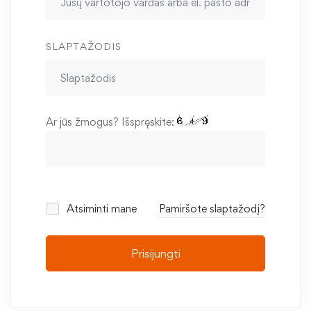
SLAPTAŽODIS
Ar jūs žmogus? Išspręskite:
Atsiminti mane
Pamiršote slaptažodį?
Prisijungti