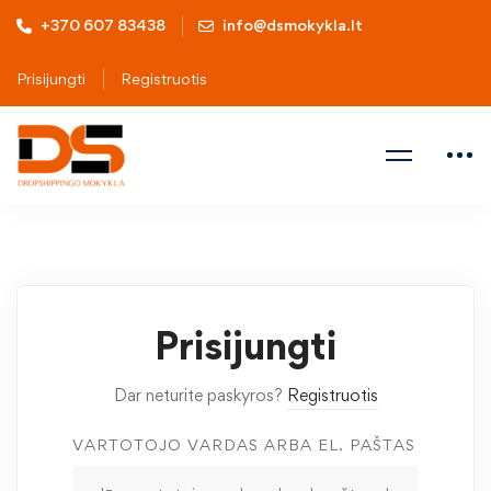
+370 607 83438
info@dsmokykla.lt
Prisijungti
Registruotis
Prisijungti
Dar neturite paskyros?
Registruotis
VARTOTOJO VARDAS ARBA EL. PAŠTAS