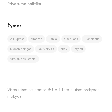
Privatumo politika
Žymos
AliExpress
Amazon
Bankai
CashBack
Dienoraštis
Dropshippingas
DS Mokykla
eBay
PayPal
Virtualūs Asistentai
Visos teisės saugomos @ UAB Tarptautinės prekybos
mokykla