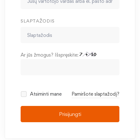
SLAPTAŽODIS
Ar jūs žmogus? Išspręskite:
Atsiminti mane
Pamiršote slaptažodį?
Prisijungti