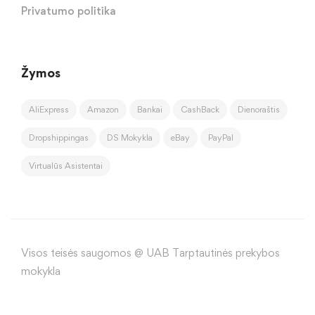
Privatumo politika
Žymos
AliExpress
Amazon
Bankai
CashBack
Dienoraštis
Dropshippingas
DS Mokykla
eBay
PayPal
Virtualūs Asistentai
Visos teisės saugomos @ UAB Tarptautinės prekybos
mokykla