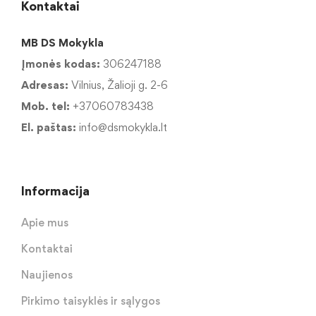
Kontaktai
MB DS Mokykla
Įmonės kodas:
306247188
Adresas:
Vilnius, Žalioji g. 2-6
Mob. tel:
+37060783438
El. paštas:
info@dsmokykla.lt
Informacija
Apie mus
Kontaktai
Naujienos
Pirkimo taisyklės ir sąlygos