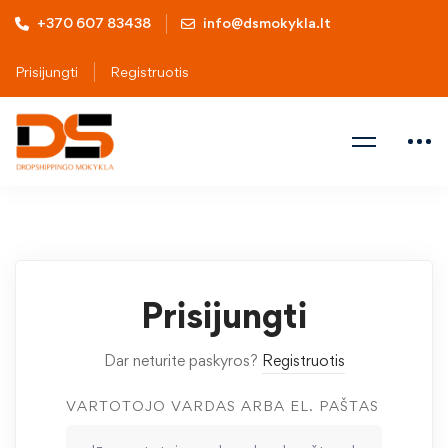
+370 607 83438
info@dsmokykla.lt
Prisijungti
Registruotis
Prisijungti
Dar neturite paskyros?
Registruotis
VARTOTOJO VARDAS ARBA EL. PAŠTAS