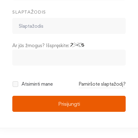
SLAPTAŽODIS
Ar jūs žmogus? Išspręskite:
Atsiminti mane
Pamiršote slaptažodį?
Prisijungti