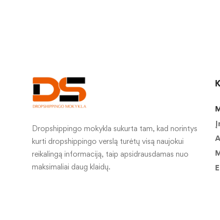
K
M
Į
Dropshippingo mokykla sukurta tam, kad norintys
A
kurti dropshippingo verslą turėtų visą naujokui
M
reikalingą informaciją, taip apsidrausdamas nuo
maksimaliai daug klaidų.
E