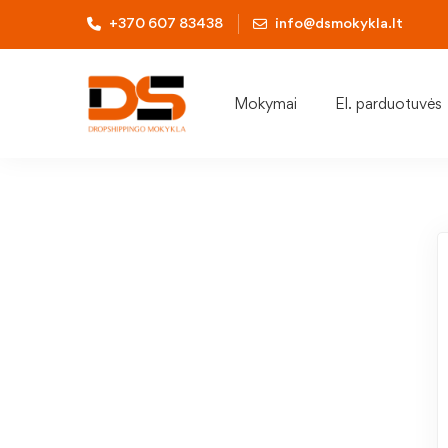
+370 607 83438
info@dsmokykla.lt
Mokymai
El. parduotuvės