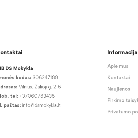
ontaktai
Informacija
Apie mus
B DS Mokykla
monės kodas:
306247188
Kontaktai
dresas:
Vilnius, Žalioji g. 2-6
Naujienos
ob. tel:
+37060783438
Pirkimo taisyk
l. paštas:
info@dsmokykla.lt
Privatumo pol