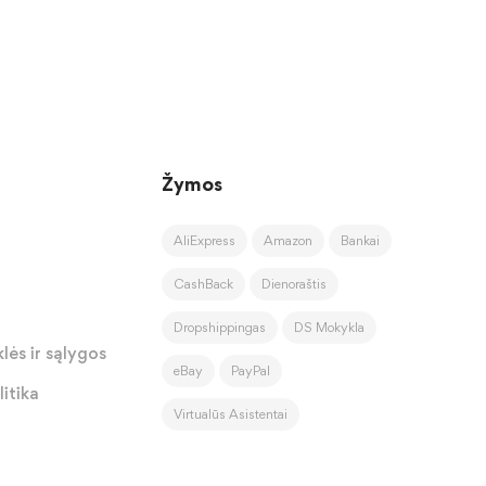
Žymos
AliExpress
Amazon
Bankai
CashBack
Dienoraštis
Dropshippingas
DS Mokykla
lės ir sąlygos
eBay
PayPal
itika
Virtualūs Asistentai