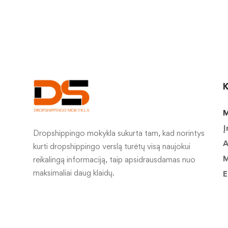
K
M
Į
Dropshippingo mokykla sukurta tam, kad norintys
A
kurti dropshippingo verslą turėtų visą naujokui
M
reikalingą informaciją, taip apsidrausdamas nuo
maksimaliai daug klaidų.
E