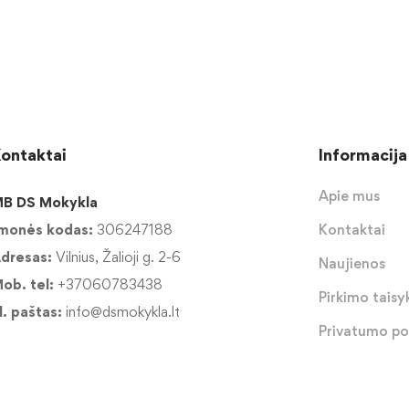
ontaktai
Informacija
Apie mus
B DS Mokykla
monės kodas:
306247188
Kontaktai
dresas:
Vilnius, Žalioji g. 2-6
Naujienos
ob. tel:
+37060783438
Pirkimo taisyk
l. paštas:
info@dsmokykla.lt
Privatumo pol