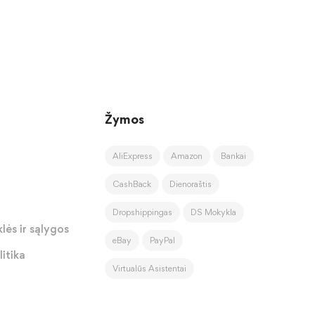
Žymos
AliExpress
Amazon
Bankai
CashBack
Dienoraštis
Dropshippingas
DS Mokykla
lės ir sąlygos
eBay
PayPal
itika
Virtualūs Asistentai