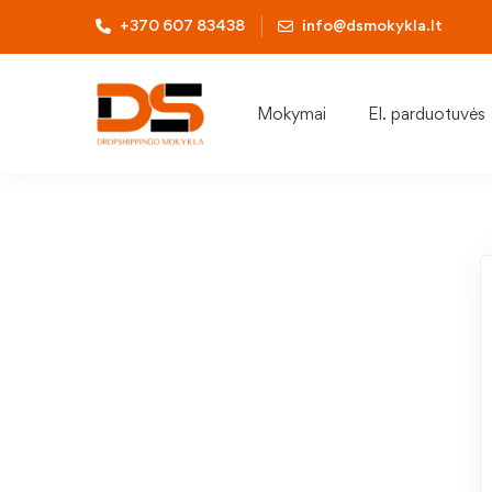
+370 607 83438
info@dsmokykla.lt
Mokymai
El. parduotuvės