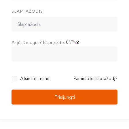
SLAPTAŽODIS
Ar jūs žmogus? Išspręskite:
Atsiminti mane
Pamiršote slaptažodį?
Prisijungti